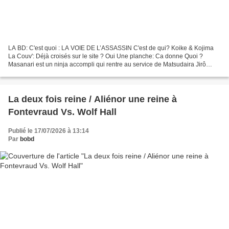
LA BD: C'est quoi : LA VOIE DE L’ASSASSIN C'est de qui? Koike & Kojima
La Couv': Déjà croisés sur le site ? Oui Une planche: Ca donne Quoi ?
Masanari est un ninja accompli qui rentre au service de Matsudaira Jirô
Saburô Motonobu qui deviendra un shogun...
La deux fois reine / Aliénor une reine à
Fontevraud Vs. Wolf Hall
Publié le 17/07/2026 à 13:14
Par
bobd