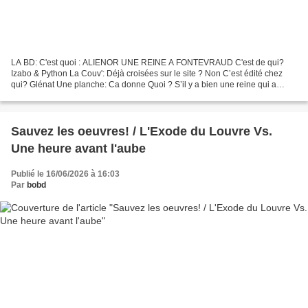
LA BD: C'est quoi : ALIENOR UNE REINE A FONTEVRAUD C'est de qui?
Izabo & Python La Couv': Déjà croisées sur le site ? Non C’est édité chez
qui? Glénat Une planche: Ca donne Quoi ? S’il y a bien une reine qui a
marqué l’Histoire c’est Aliénor d’Aquitaine!...
Sauvez les oeuvres! / L'Exode du Louvre Vs.
Une heure avant l'aube
Publié le 16/06/2026 à 16:03
Par
bobd