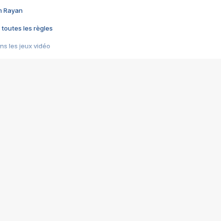
im Rayan
 toutes les règles
s les jeux vidéo
us choquant de Rockstar ? - Le scandale BULLY
e plus moche de Steam
du RÊVE tourne au CAUCHEMAR
pendant 8 heures
it… à tort
umiliés par un jeu vidéo
ire - Final Fantasy 8
ti un empire - Age of Empires
story DOFUS