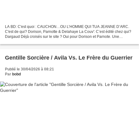
LA BD: C'est quoi : CAUCHON…OU L’HOMME QUI TUA JEANNE D’ARC.
C'est de qui? Dorison, Parnotte & Delahaye La Couv': C’est édité chez qui?
Dargaud Déjà croisés sur le site ? Oui pour Dorison et Parnote. Une
planche: Ca donne Quoi ? France, alors que la Guerre...
Gentille Sorcière / Avila Vs. Le Frère du Guerrier
Publié le 30/04/2026 à 08:21
Par
bobd