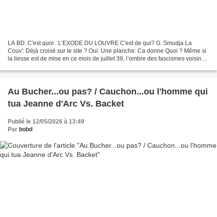
LA BD: C'est quoi : L’EXODE DU LOUVRE C'est de qui? G. Smudja La
Couv': Déjà croisé sur le site ? Oui. Une planche: Ca donne Quoi ? Même si
la liesse est de mise en ce mois de juillet 39, l’ombre des fascismes voisins
et le douloureux souvenir de la Grande...
Au Bucher...ou pas? / Cauchon...ou l'homme qui
tua Jeanne d'Arc Vs. Backet
Publié le 12/05/2026 à 13:49
Par
bobd