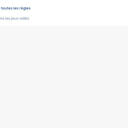
 toutes les règles
s les jeux vidéo
us choquant de Rockstar ? - Le scandale BULLY
e plus moche de Steam
du RÊVE tourne au CAUCHEMAR
pendant 8 heures
it… à tort
umiliés par un jeu vidéo
ire - Final Fantasy 8
ti un empire - Age of Empires
story DOFUS
tard, il crée l'un des pires jeux de tous les temps, MindsEye.