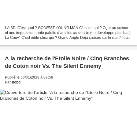
LA BD: C'est quoi ? GO WEST YOUNG MAN C'est de qui ? Oger au scénar
et une impressionnante palette d’artistes au dessin (on développe plus bas)
La Couv': C’est édité chez qui ? Grand Angle Déjà croisés sur le site ? Tous
oui sauf Taduc je crois. Des planches:...
A la recherche de l'Etoile Noire / Cinq Branches
de Coton noir Vs. The Silent Ennemy
Publié le 30/01/2018 à 07:58
Par
bobd