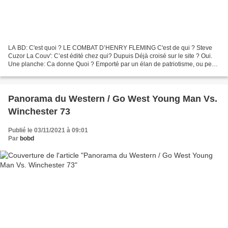
LA BD: C'est quoi ? LE COMBAT D’HENRY FLEMING C'est de qui ? Steve
Cuzor La Couv': C’est édité chez qui? Dupuis Déjà croisé sur le site ? Oui.
Une planche: Ca donne Quoi ? Emporté par un élan de patriotisme, ou peut
être par un certain désœuvrement propre...
Panorama du Western / Go West Young Man Vs.
Winchester 73
Publié le 03/11/2021 à 09:01
Par
bobd