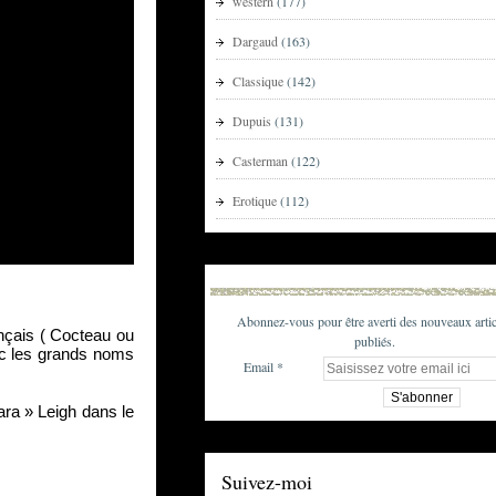
western
(177)
Dargaud
(163)
Classique
(142)
Dupuis
(131)
Casterman
(122)
Erotique
(112)
Abonnez-vous pour être averti des nouveaux artic
çais ( Cocteau ou 
publiés.
vec les grands noms 
Email
ra » Leigh dans le 
Suivez-moi