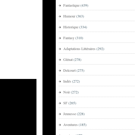
Fantastique
(439)
Humour
(363)
Historique
(334)
Fantasy
(310)
Adaptations Littéraires
(292)
Glénat
(278)
Delcourt
(275)
Indés
(272)
Noir
(272)
SF
(265)
Jeunesse
(228)
Aventures
(185)