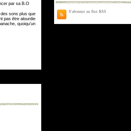
encer par sa B.O
S'abonner au flux RSS
r des sons plus que 
 pas être alourdie 
anache, quoiqu’un 