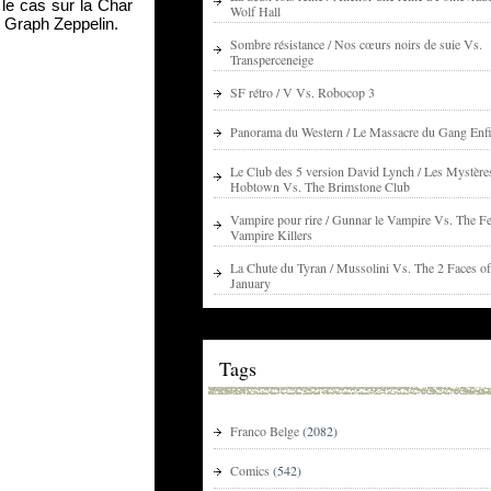
le cas sur la Char 
Wolf Hall
ez Graph Zeppelin.
Sombre résistance / Nos cœurs noirs de suie Vs.
Transperceneige
SF rétro / V Vs. Robocop 3
Panorama du Western / Le Massacre du Gang Enfi
Le Club des 5 version David Lynch / Les Mystère
Hobtown Vs. The Brimstone Club
Vampire pour rire / Gunnar le Vampire Vs. The Fe
Vampire Killers
La Chute du Tyran / Mussolini Vs. The 2 Faces of
January
Tags
Franco Belge
(2082)
Comics
(542)