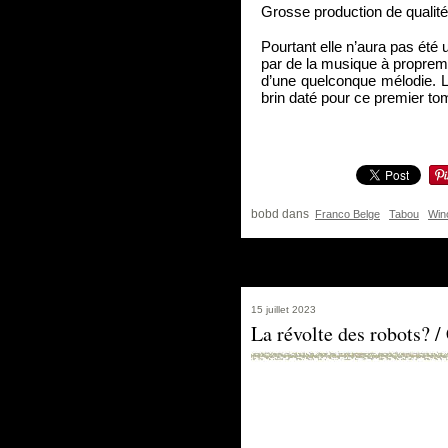
Grosse production de qualité
Pourtant elle n’aura pas été 
par de la musique à propreme
d’une quelconque mélodie. L
brin daté pour ce premier tom
bobd
dans
Franco Belge
Tabou
Win
15 juillet 2023
La révolte des robots? /