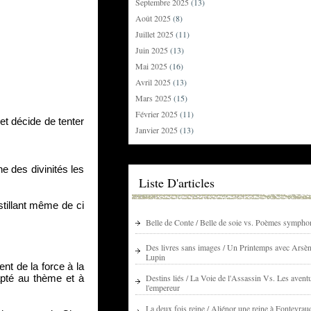
Septembre 2025
(13)
Août 2025
(8)
Juillet 2025
(11)
Juin 2025
(13)
Mai 2025
(16)
Avril 2025
(13)
Mars 2025
(15)
Février 2025
(11)
et décide de tenter 
Janvier 2025
(13)
 des divinités les 
Liste D'articles
tillant même de ci 
Belle de Conte / Belle de soie vs. Poèmes sympho
Des livres sans images / Un Printemps avec Arsè
Lupin
t de la force à la 
Destins liés / La Voie de l'Assassin Vs. Les avent
apté au thème et à 
l'empereur
La deux fois reine / Aliénor une reine à Fontevrau