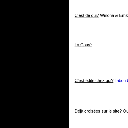
C'est de qui?
 Winona & Em
La Couv':
C’est édité chez qui?
Tabou 
Déjà croisées sur le site
? Ou