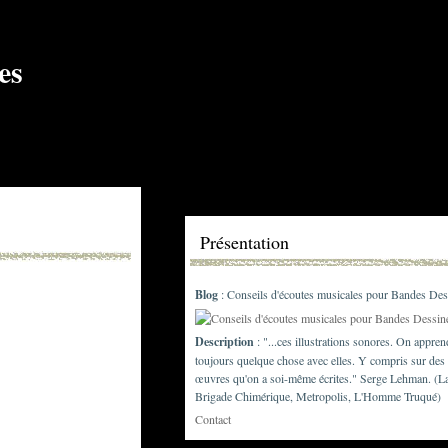
Présentation
Blog
: Conseils d'écoutes musicales pour Bandes Des
Description
: "...ces illustrations sonores. On appren
toujours quelque chose avec elles. Y compris sur des
œuvres qu'on a soi-même écrites." Serge Lehman. (L
Brigade Chimérique, Metropolis, L'Homme Truqué)
Contact