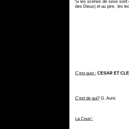
Si les scènes de sexe sont c
des Dieux) et au pire,  les l
C'est quoi :
 CESAR ET CL
C'est de qui?
 G. Auric
La Couv':