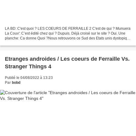
LA BD: C'est quoi ? LES COEURS DE FERRAILLE 2 C'est de qui ? Munuera
La Couv': C’est édité chez qui ? Dupuis. Déjà croisé sur le site ? Oui. Une
planche: Ca donne Quoi ?Nous retrouvons ce Sud des Etats unis dystopique
où les androïdes font partie du quotidien...
Etranges androides / Les coeurs de Ferraille Vs.
Stranger Things 4
Publié le 04/08/2022 à 13:23
Par
bobd