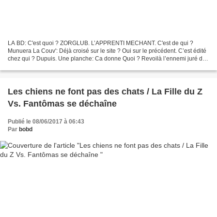
LA BD: C'est quoi ? ZORGLUB. L’APPRENTI MECHANT. C'est de qui ?
Munuera La Couv': Déjà croisé sur le site ? Oui sur le précédent. C’est édité
chez qui ? Dupuis. Une planche: Ca donne Quoi ? Revoilà l’ennemi juré de
Spirou dans le second tome de sa série...
Les chiens ne font pas des chats / La Fille du Z
Vs. Fantômas se déchaîne
Publié le 08/06/2017 à 06:43
Par
bobd