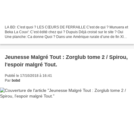
LA BD: C'est quoi ? LES CŒURS DE FERRAILLE C'est de qui ? Munuera et
Beka La Couv': C’est édité chez qui ? Dupuis Déjà croisé sur le site ? Oui
Une planche: Ca donne Quoi ? Dans une Amérique rurale d’une de fin XIX°
siècle uchronique et Steampunk, les...
Jeunesse Malgré Tout : Zorglub tome 2 / Spirou,
l'espoir malgré Tout.
Publié le 17/10/2018 à 16:41
Par
bobd