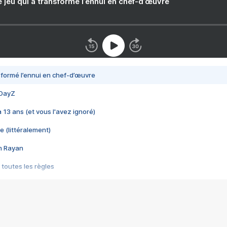
e jeu qui a transformé l’ennui en chef-d’œuvre
nsformé l’ennui en chef-d’œuvre
 DayZ
 a 13 ans (et vous l'avez ignoré)
e (littéralement)
im Rayan
 toutes les règles
s les jeux vidéo
us choquant de Rockstar ? - Le scandale BULLY
e plus moche de Steam