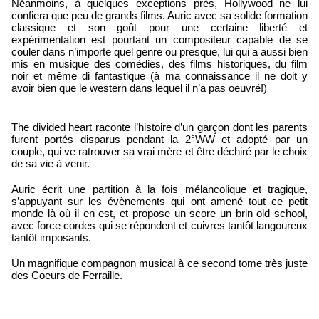
Néanmoins, à quelques exceptions près, Hollywood ne lui 
confiera que peu de grands films. Auric avec sa solide formation 
classique et son goût pour une certaine liberté et 
expérimentation est pourtant un compositeur capable de se 
couler dans n’importe quel genre ou presque, lui qui a aussi bien 
mis en musique des comédies, des films historiques, du film 
noir et même di fantastique (à ma connaissance il ne doit y 
avoir bien que le western dans lequel il n’a pas oeuvré!)
The divided heart raconte l’histoire d’un garçon dont les parents 
furent portés disparus pendant la 2°WW et adopté par un 
couple, qui ve ratrouver sa vrai mère et être déchiré par le choix 
de sa vie à venir.
Auric écrit une partition à la fois mélancolique et tragique, 
s’appuyant sur les évènements qui ont amené tout ce petit 
monde là où il en est, et propose un score un brin old school, 
avec force cordes qui se répondent et cuivres tantôt langoureux 
tantôt imposants.
Un magnifique compagnon musical à ce second tome très juste 
des Coeurs de Ferraille.