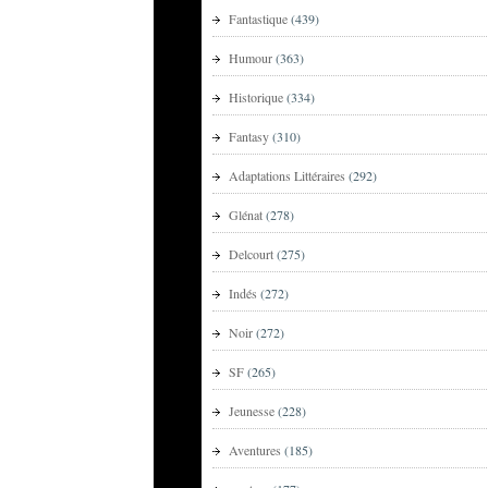
Fantastique
(439)
Humour
(363)
Historique
(334)
Fantasy
(310)
Adaptations Littéraires
(292)
Glénat
(278)
Delcourt
(275)
Indés
(272)
Noir
(272)
SF
(265)
Jeunesse
(228)
Aventures
(185)