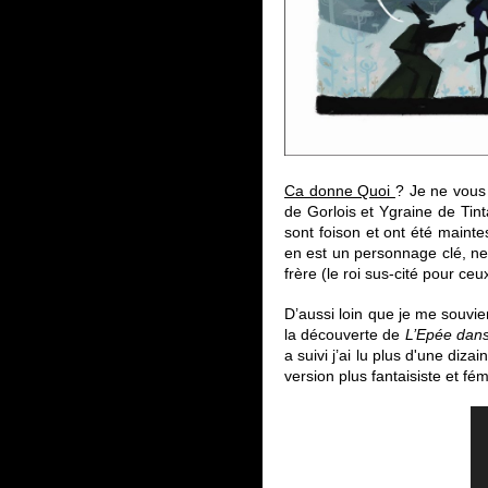
Ca donne Quoi
? Je ne vous 
de Gorlois et Ygraine de Tint
sont foison et ont été mainte
en est un personnage clé, ne 
frère (le roi sus-cité pour ce
D’aussi loin que je me souvie
la découverte de
L’Epée dans
a suivi j’ai lu plus d'une diz
version plus fantaisiste et
fém