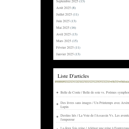
Septembre 2025
(13)
Août 2025
(8)
Juillet 2025
(11)
Juin 2025
(13)
Mai 2025
(16)
Avril 2025
(13)
Mars 2025
(15)
Février 2025
(11)
Janvier 2025
(13)
Liste D'articles
Belle de Conte / Belle de soie vs. Poèmes sympho
Des livres sans images / Un Printemps avec Arsè
Lupin
Destins liés / La Voie de l'Assassin Vs. Les avent
l'empereur
La deux fois reine / Aliénor une reine à Fontevrau