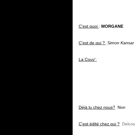
C'est quoi
:
MORGANE
C'est de qui ?
Simon Kansar 
La Couv':
Déjà lu chez nous?
Non
C’est édité chez qui ?
Delcou