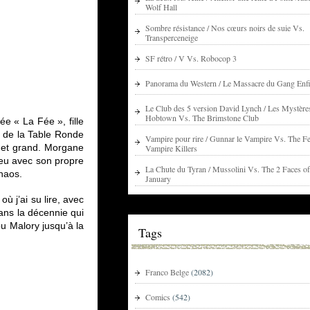
Wolf Hall
Sombre résistance / Nos cœurs noirs de suie Vs.
Transperceneige
SF rétro / V Vs. Robocop 3
Panorama du Western / Le Massacre du Gang Enfi
Le Club des 5 version David Lynch / Les Mystère
Hobtown Vs. The Brimstone Club
e « La Fée », fille
ts de la Table Ronde
Vampire pour rire / Gunnar le Vampire Vs. The Fe
it et grand. Morgane
Vampire Killers
a eu avec son propre
La Chute du Tyran / Mussolini Vs. The 2 Faces of
chaos.
January
 j’ai su lire, avec
ans la décennie qui
ou Malory jusqu’à la
Tags
Franco Belge
(2082)
Comics
(542)