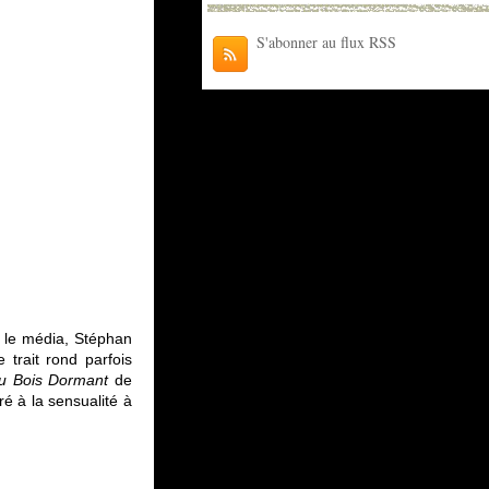
S'abonner au flux RSS
s le média, Stéphan
e trait rond parfois
au Bois Dormant
de
ré à la sensualité à