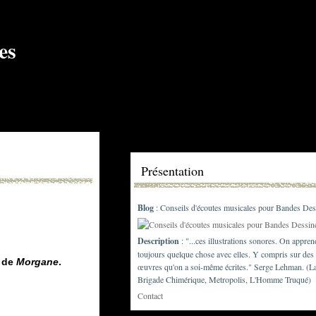
Présentation
Blog
: Conseils d'écoutes musicales pour Bandes Des
Description
: "...ces illustrations sonores. On appren
toujours quelque chose avec elles. Y compris sur des
r de
Morgane
.
œuvres qu'on a soi-même écrites." Serge Lehman. (L
Brigade Chimérique, Metropolis, L'Homme Truqué)
Contact