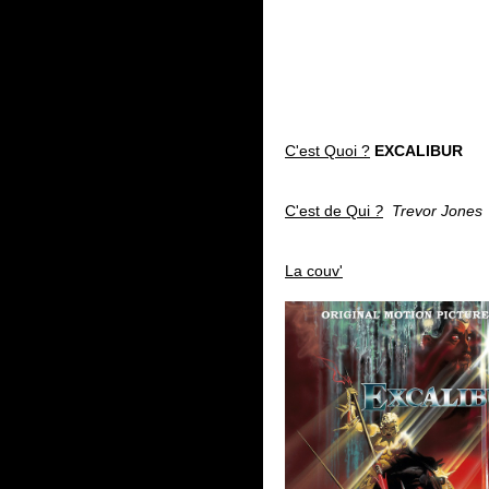
C'est Quoi ?
EXCALIBUR
C'est de Qui
?
Trevor Jones
La couv'