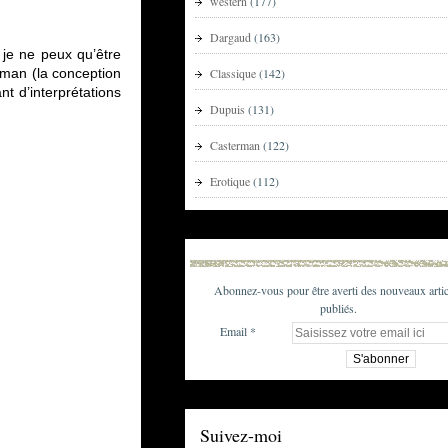
western
(177)
Dargaud
(163)
, je ne peux qu’être
man (la conception
Classique
(142)
nt d’interprétations
Dupuis
(131)
Casterman
(122)
Erotique
(112)
Abonnez-vous pour être averti des nouveaux artic
publiés.
Email
Suivez-moi