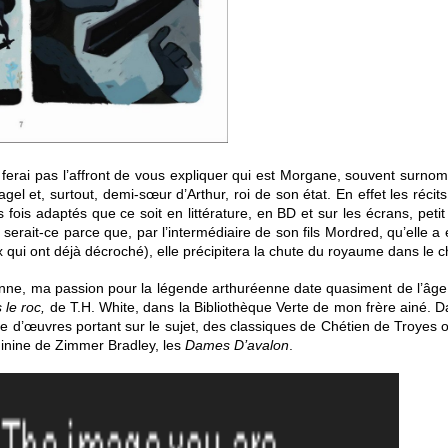
ferai pas l’affront de vous expliquer qui est Morgane, souvent surnomé
agel et, surtout, demi-sœur d’Arthur, roi de son état. En effet les réci
s fois adaptés que ce soit en littérature, en BD et sur les écrans, pet
serait-ce parce que, par l’intermédiaire de son fils Mordred, qu’elle 
ux qui ont déjà décroché), elle précipitera la chute du royaume dans le 
nne, ma passion pour la légende arthuréenne date quasiment de l’âge où
 le roc,
de T.H. White, dans la Bibliothèque Verte de mon frère ainé. D
aine d’œuvres portant sur le sujet, des classiques de Chétien de Troyes 
inine
de Zimmer Bradley, les
Dames D’avalon
.