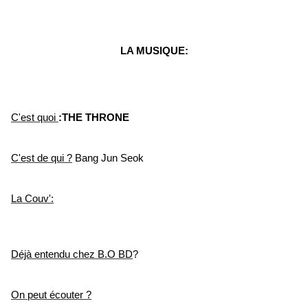
LA MUSIQUE:
C'est quoi
:THE THRONE
C'est de qui ?
Bang Jun Seok
La Couv':
Déjà entendu chez B.O BD
?
On peut écouter ?