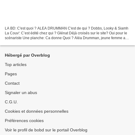
LA BD: C'est quoi ? ALEA DRUMMAN C'est de qui ? Dobbs, Looky & Siamh
La Couv': C’est édité chez qui ? Glénat Déjà croisés sur le site? Oui pour le
scénariste Une planche: Ca donne Quoi ? Aléa Drumman, jeune femme au
caractère bien trempé, et sabreuse...
Hébergé par Overblog
Top articles
Pages
Contact
Signaler un abus
C.G.U.
Cookies et données personnelles
Préférences cookies
Voir le profil de bobd sur le portail Overblog