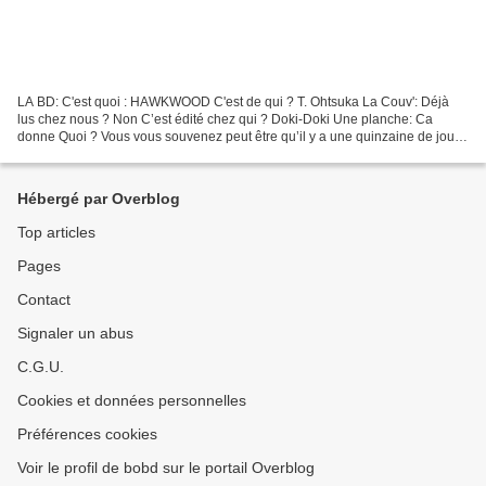
LA BD: C'est quoi : HAWKWOOD C'est de qui ? T. Ohtsuka La Couv': Déjà
lus chez nous ? Non C’est édité chez qui ? Doki-Doki Une planche: Ca
donne Quoi ? Vous vous souvenez peut être qu’il y a une quinzaine de jours
nous avons chroniqué un album destiné...
Hébergé par Overblog
Top articles
Pages
Contact
Signaler un abus
C.G.U.
Cookies et données personnelles
Préférences cookies
Voir le profil de bobd sur le portail Overblog