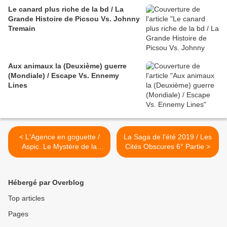
Le canard plus riche de la bd / La
Grande Histoire de Picsou Vs. Johnny
Tremain
Aux animaux la (Deuxième) guerre
(Mondiale) / Escape Vs. Ennemy
Lines
< L'Agence en goguette /
La Saga de l'été 2019 / Les
Aspic. Le Mystère de la
Cités Obscures 6° Partie >
momie Blette Vs. Death on
the four poster
Hébergé par Overblog
Top articles
Pages