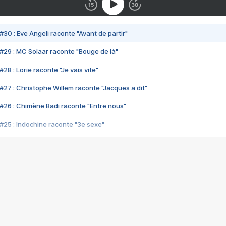
#30 : Eve Angeli raconte "Avant de partir"
#29 : MC Solaar raconte "Bouge de là"
28 : Lorie raconte "Je vais vite"
#27 : Christophe Willem raconte "Jacques a dit"
#26 : Chimène Badi raconte "Entre nous"
#25 : Indochine raconte "3e sexe"
#24 : Zaho raconte "C'est chelou"
#23 : Patrick Bruel raconte "Au café des délices"
#22 : Kyo raconte "Le chemin"
#21 : Nolwenn Leroy raconte "Cassé"
#20 : Patrick Hernandez raconte "Born to be alive"