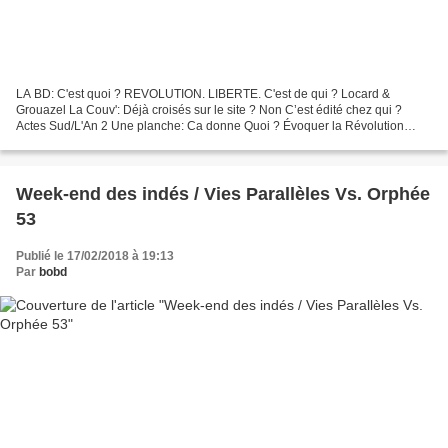
LA BD: C'est quoi ? REVOLUTION. LIBERTE. C'est de qui ? Locard &
Grouazel La Couv': Déjà croisés sur le site ? Non C’est édité chez qui ?
Actes Sud/L'An 2 Une planche: Ca donne Quoi ? Évoquer la Révolution
Française telle qu'elle a été vécue et perçue...
Week-end des indés / Vies Parallèles Vs. Orphée
53
Publié le 17/02/2018 à 19:13
Par
bobd