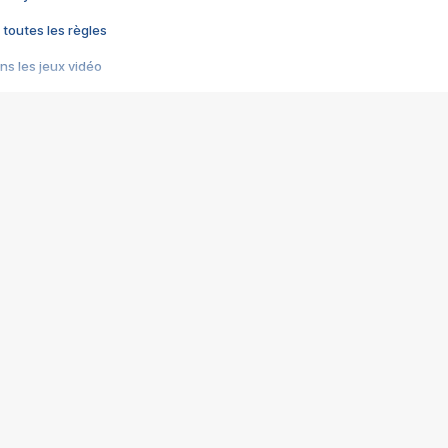
 toutes les règles
s les jeux vidéo
us choquant de Rockstar ? - Le scandale BULLY
e plus moche de Steam
du RÊVE tourne au CAUCHEMAR
pendant 8 heures
it… à tort
umiliés par un jeu vidéo
ire - Final Fantasy 8
ti un empire - Age of Empires
story DOFUS
tard, il crée l'un des pires jeux de tous les temps, MindsEye.