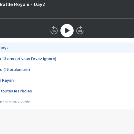
 Battle Royale - DayZ
 DayZ
 a 13 ans (et vous l'avez ignoré)
e (littéralement)
im Rayan
 toutes les règles
s les jeux vidéo
us choquant de Rockstar ? - Le scandale BULLY
e plus moche de Steam