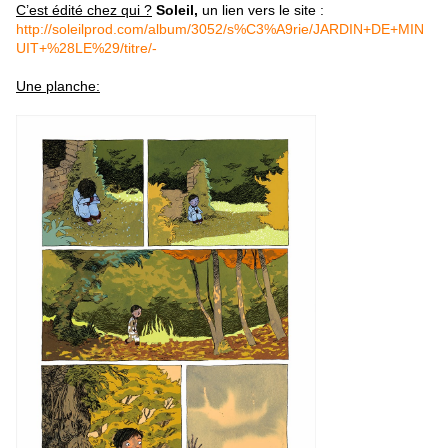
C’est édité chez qui ?
Soleil,
un lien vers le site :
http://soleilprod.com/album/3052/s%C3%A9rie/JARDIN+DE+MIN
UIT+%28LE%29/titre/-
Une planche: