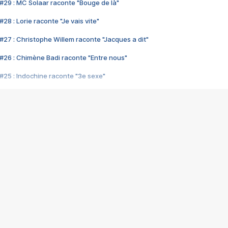
#29 : MC Solaar raconte "Bouge de là"
28 : Lorie raconte "Je vais vite"
#27 : Christophe Willem raconte "Jacques a dit"
#26 : Chimène Badi raconte "Entre nous"
#25 : Indochine raconte "3e sexe"
#24 : Zaho raconte "C'est chelou"
#23 : Patrick Bruel raconte "Au café des délices"
#22 : Kyo raconte "Le chemin"
#21 : Nolwenn Leroy raconte "Cassé"
#20 : Patrick Hernandez raconte "Born to be alive"
#19 : Lorie raconte "Près de moi"
#18 : Michael Jones raconte "A nos actes manqués" (avec Jean-Jacque
#17 : Khaled raconte "Aïcha"