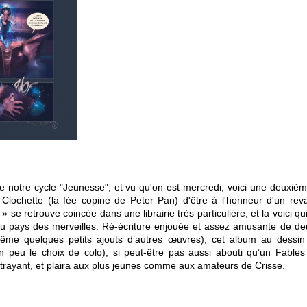
e notre cycle "Jeunesse", et vu qu'on est mercredi, voici une deuxiè
 Clochette (la fée copine de Peter Pan) d'être à l'honneur d'un rev
se retrouve coincée dans une librairie très particulière, et la voici qu
au pays des merveilles. Ré-écriture enjouée et assez amusante de de
 même quelques petits ajouts d’autres œuvres), cet album au dessi
 un peu le choix de colo), si peut-être pas aussi abouti qu’un Fabl
trayant, et plaira aux plus jeunes comme aux amateurs de Crisse.