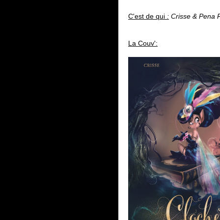
C'est de qui
:
Crisse & Pena 
La Couv':