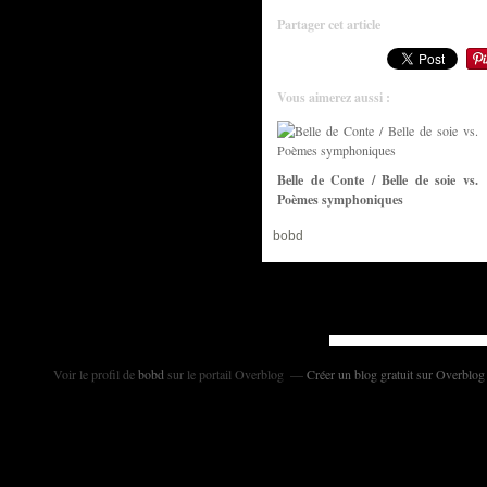
Partager cet article
Vous aimerez aussi :
Belle de Conte / Belle de soie vs.
Poèmes symphoniques
bobd
Voir le profil de
bobd
sur le portail Overblog
Créer un blog gratuit sur Overblog