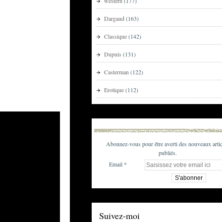
western
(177)
Dargaud
(163)
Classique
(142)
Dupuis
(131)
Casterman
(122)
Erotique
(112)
Abonnez-vous pour être averti des nouveaux artic
publiés.
Email
Suivez-moi