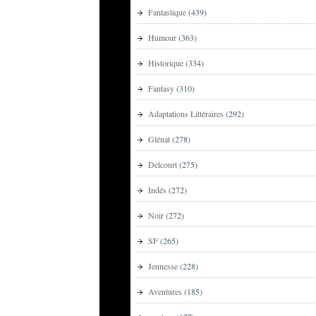
Fantastique
(439)
Humour
(363)
Historique
(334)
Fantasy
(310)
Adaptations Littéraires
(292)
Glénat
(278)
Delcourt
(275)
Indés
(272)
Noir
(272)
SF
(265)
Jeunesse
(228)
Aventures
(185)