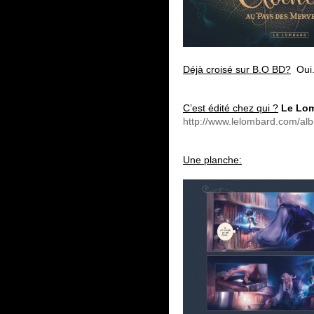
Déjà croisé sur B.O BD?
Oui
C’est édité chez qui ?
Le Lo
http://www.lelombard.com/alb
Une planche: