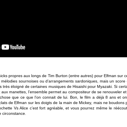
icks propres aux longs de Tim Burton (entre autres) pour Elfman sur ce
e mélodies sournoises ou d’arrangements sardoniques, mais un score 
as très éloigné de certaines musiques de Hisaishi pour Myazaki. Si cer
t aux manettes, l’ensemble permet au compositeur de se renouveler et 
e chose que ce que l’on connait de lui. Bon, le film a déjà 8 ans et o
lats de Elfman sur les doigts de la main de Mickey, mais ne boudons pa
ochette Vs Alice c’est fort agréable, et vous pourrez même le réécou
e circonstance.