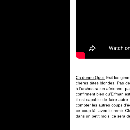
Ca donne Quoi
Exit les gimm
chères têtes blondes. Pas d
à l’orchestration aérienne, p
confirment bien qu’Elfman es
il est capable de faire autr
compter les autres coups d’éc
ce coup là, avec le remix Cl
dans un petit mois, ce sera d