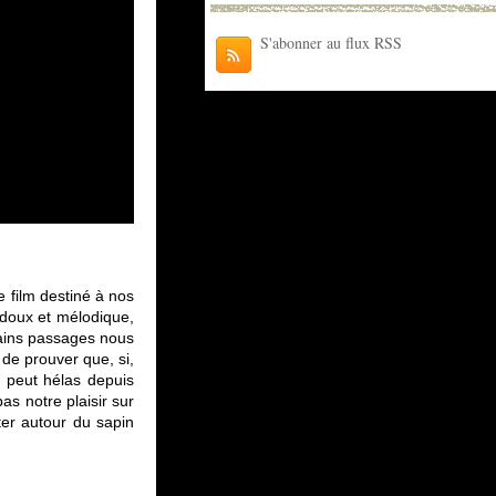
S'abonner au flux RSS
 film destiné à nos
doux et mélodique,
tains passages nous
de prouver que, si,
n peut hélas depuis
s notre plaisir sur
ter autour du sapin