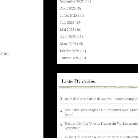
Septembre 2025
(13)
Août 2025
(8)
Juillet 2025
(11)
Juin 2025
(13)
Mai 2025
(16)
Avril 2025
(13)
Mars 2025
(15)
Février 2025
(11)
.html
Janvier 2025
(13)
Liste D'articles
Belle de Conte / Belle de soie vs. Poèmes sympho
Des livres sans images / Un Printemps avec Arsè
Lupin
Destins liés / La Voie de l'Assassin Vs. Les avent
l'empereur
La deux fois reine / Aliénor une reine à Fontevrau