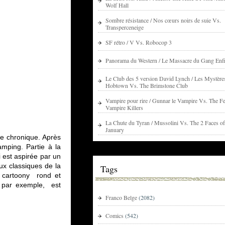
Wolf Hall
Sombre résistance / Nos cœurs noirs de suie Vs.
Transperceneige
SF rétro / V Vs. Robocop 3
Panorama du Western / Le Massacre du Gang Enfi
Le Club des 5 version David Lynch / Les Mystère
Hobtown Vs. The Brimstone Club
Vampire pour rire / Gunnar le Vampire Vs. The Fe
Vampire Killers
La Chute du Tyran / Mussolini Vs. The 2 Faces of
January
me chronique. Après
amping. Partie à la
i est aspirée par un
ux classiques de la
Tags
n cartoony rond et
es par exemple, est
Franco Belge
(2082)
Comics
(542)