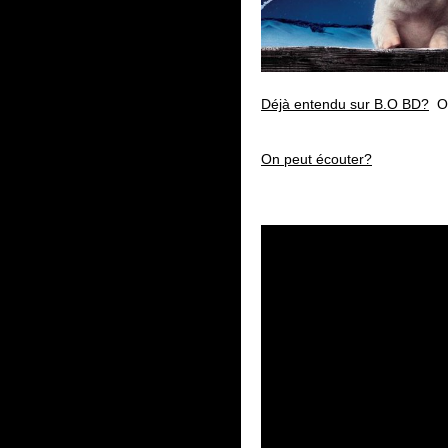
Déjà entendu sur B.O BD?
Ou
On peut écouter?