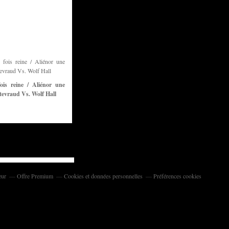
ois reine / Aliénor une
tevraud Vs. Wolf Hall
eur
Offre Premium
Cookies et données personnelles
Préférences cookies