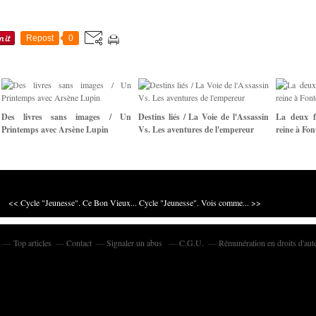
Repost
0
Des livres sans images / Un
Destins liés / La Voie de l'Assassin
La deux f
Printemps avec Arsène Lupin
Vs. Les aventures de l'empereur
reine à Fon
<< Cycle "Jeunesse". Ce Bon Vieux...
Cycle "Jeunesse". Vois comme... >>
Top articles
Contact
Signaler un abus
C.G.U.
Rémunération en droits d'aut