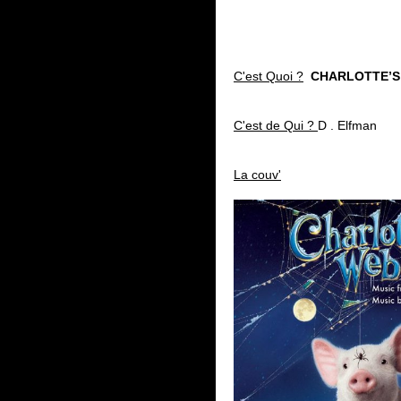
C'est Quoi ?
CHARLOTTE’S
C'est de Qui ?
D . Elfman
La couv'