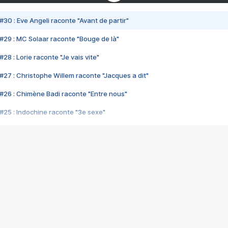
#30 : Eve Angeli raconte "Avant de partir"
#29 : MC Solaar raconte "Bouge de là"
28 : Lorie raconte "Je vais vite"
#27 : Christophe Willem raconte "Jacques a dit"
#26 : Chimène Badi raconte "Entre nous"
#25 : Indochine raconte "3e sexe"
#24 : Zaho raconte "C'est chelou"
#23 : Patrick Bruel raconte "Au café des délices"
#22 : Kyo raconte "Le chemin"
#21 : Nolwenn Leroy raconte "Cassé"
#20 : Patrick Hernandez raconte "Born to be alive"
#19 : Lorie raconte "Près de moi"