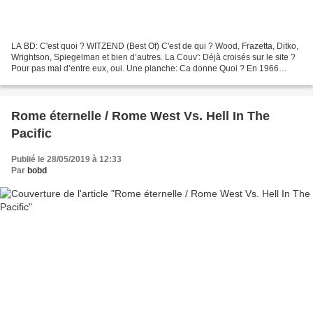
LA BD: C'est quoi ? WITZEND (Best Of) C'est de qui ? Wood, Frazetta, Ditko,
Wrightson, Spiegelman et bien d’autres. La Couv': Déjà croisés sur le site ?
Pour pas mal d’entre eux, oui. Une planche: Ca donne Quoi ? En 1966
Wallace Wood qui s’est déjà fait...
Rome éternelle / Rome West Vs. Hell In The
Pacific
Publié le 28/05/2019 à 12:33
Par
bobd