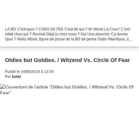
LA BD: C'est quoi ? CONS DE FEE C'est de qui ? W. Wood La Couv': C’est
édité chez qui ? Revival Déjà lu chez nous ? Oui Une planche: Ca donne
Quoi ? Wally Wood, figure de proue de la BD de genre Outre Atlantique, qui
a fait les grandes heures des comics...
Oldies but Goldies. / Witzend Vs. Circle Of Fear
Publié le 19/08/2019 à 13:55
Par
bobd