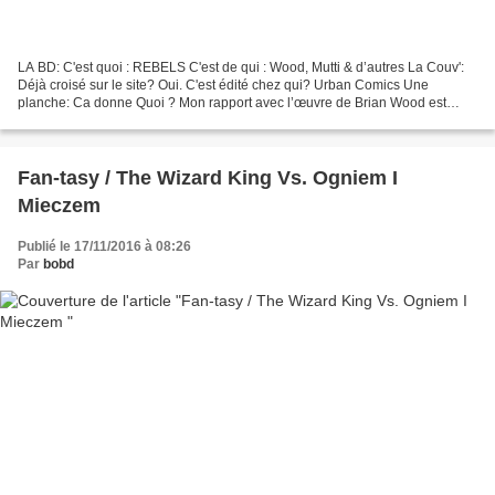
LA BD: C'est quoi : REBELS C'est de qui : Wood, Mutti & d’autres La Couv':
Déjà croisé sur le site? Oui. C'est édité chez qui? Urban Comics Une
planche: Ca donne Quoi ? Mon rapport avec l’œuvre de Brian Wood est
assez tranché : soit j’adhère à ce qu’il...
Fan-tasy / The Wizard King Vs. Ogniem I
Mieczem
Publié le 17/11/2016 à 08:26
Par
bobd