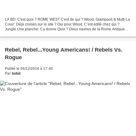
LA BD: C'est quoi ? ROME WEST C'est de qui ? Wood, Giampaoli & Mutti La
Couv': Déjà croisés sur le site ? Oui pour Wood. C’est édité chez qui ?
Jungle Une planche: Ca donne Quoi ? Deux navires de la Rome Antique
sont pris dans une tempête énorme et se...
Rebel, Rebel...Young Americans! / Rebels Vs.
Rogue
Publié le 06/12/2016 à 17:40
Par
bobd