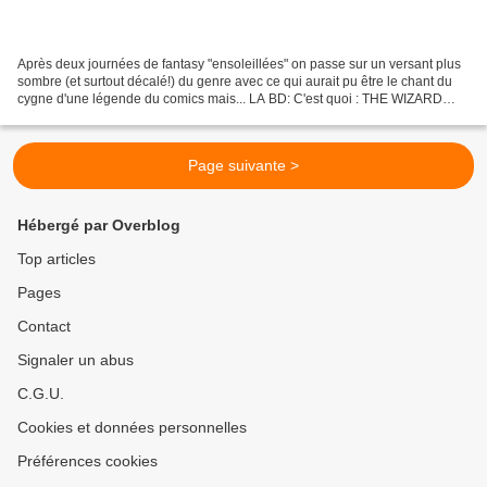
Après deux journées de fantasy "ensoleillées" on passe sur un versant plus
sombre (et surtout décalé!) du genre avec ce qui aurait pu être le chant du
cygne d'une légende du comics mais... LA BD: C'est quoi : THE WIZARD
KING C'est de qui ? W. Wood La...
Page suivante >
Hébergé par Overblog
Top articles
Pages
Contact
Signaler un abus
C.G.U.
Cookies et données personnelles
Préférences cookies