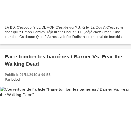
LA BD: C'est quoi ? LE DEMON C'est de qui ? J. Kirby La Couv': C’est édité
chez qui ? Urban Comics Déjà lu chez nous ? Oui, déjà chez Urban. Une
planche: Ca donne Quoi ? Après avoir été l’artisan de pas mal de franchises
à succès chez Marvel, Jack Kirby...
Faire tomber les barrières / Barrier Vs. Fear the
Walking Dead
Publié le 06/11/2019 à 09:55
Par
bobd