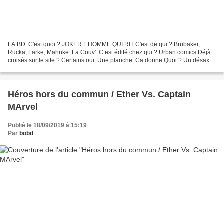
LA BD: C'est quoi ? JOKER L’HOMME QUI RIT C'est de qui ? Brubaker,
Rucka, Larke, Mahnke. La Couv': C’est édité chez qui ? Urban comics Déjà
croisés sur le site ? Certains oui. Une planche: Ca donne Quoi ? Un désaxé
grimé en clown aux cheveux verts, au...
Héros hors du commun / Ether Vs. Captain
MArvel
Publié le 18/09/2019 à 15:19
Par
bobd