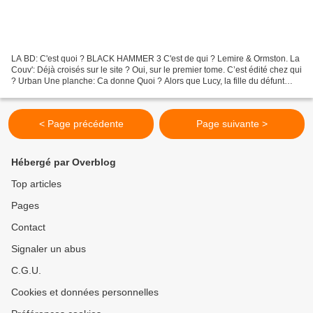
LA BD: C'est quoi ? BLACK HAMMER 3 C'est de qui ? Lemire & Ormston. La
Couv': Déjà croisés sur le site ? Oui, sur le premier tome. C’est édité chez qui
? Urban Une planche: Ca donne Quoi ? Alors que Lucy, la fille du défunt
Black Hammer, erre dans des...
< Page précédente
Page suivante >
Hébergé par Overblog
Top articles
Pages
Contact
Signaler un abus
C.G.U.
Cookies et données personnelles