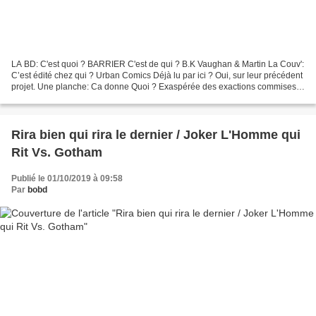
LA BD: C'est quoi ? BARRIER C'est de qui ? B.K Vaughan & Martin La Couv':
C’est édité chez qui ? Urban Comics Déjà lu par ici ? Oui, sur leur précédent
projet. Une planche: Ca donne Quoi ? Exaspérée des exactions commises
sur ses terres, à la frontière...
Rira bien qui rira le dernier / Joker L'Homme qui
Rit Vs. Gotham
Publié le 01/10/2019 à 09:58
Par
bobd