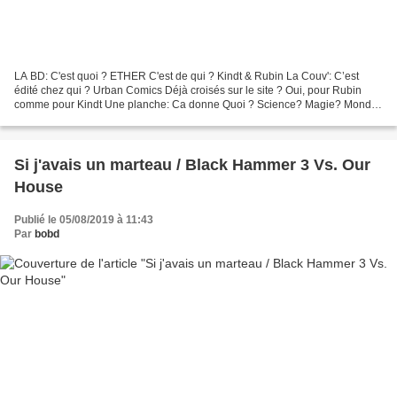
LA BD: C'est quoi ? ETHER C'est de qui ? Kindt & Rubin La Couv': C’est
édité chez qui ? Urban Comics Déjà croisés sur le site ? Oui, pour Rubin
comme pour Kindt Une planche: Ca donne Quoi ? Science? Magie? Monde
parallèle? Boone Dias est peut être le...
Si j'avais un marteau / Black Hammer 3 Vs. Our
House
Publié le 05/08/2019 à 11:43
Par
bobd