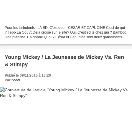
Pour les turbulents : LA BD: C'est quoi : CESAR ET CAPUCINE C'est de qui
? Tébo La Couv': Déja croisé sur le site? Oui. C’est édité chez qui ? Bamboo
Une planche: Ca donne Quoi ? César et Capucine sont deux garnements
d’à peu près 5-6 ans, pleins de vie...
Young Mickey / La Jeunesse de Mickey Vs. Ren
& Stimpy
Publié le 09/11/2016 à 16:20
Par
bobd