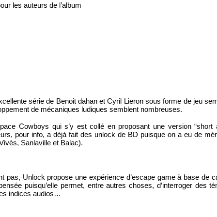
our les auteurs de l’album
excellente série de Benoit dahan et Cyril Lieron sous forme de jeu sem
veloppement de mécaniques ludiques semblent nombreuses.
Space Cowboys qui s’y est collé en proposant une version “short a
urs, pour info, a déjà fait des unlock de BD puisque on a eu de mém
ivès, Sanlaville et Balac).
t pas, Unlock propose une expérience d’escape game à base de cart
pensée puisqu’elle permet, entre autres choses, d’interroger des té
des indices audios…