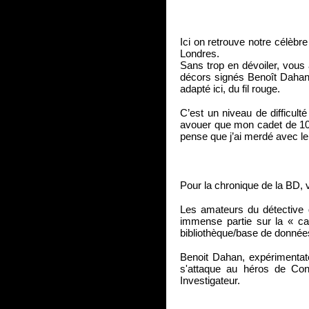
Ici on retrouve notre célèbr
Londres.
Sans trop en dévoiler, vous 
décors signés Benoît Dahan 
adapté ici, du fil rouge.
C’est un niveau de difficult
avouer que mon cadet de 10
pense que j’ai merdé avec le
Pour la chronique de la BD, v
Les amateurs du détective 
immense partie sur la « ca
bibliothèque/base de donnée
Benoit Dahan, expérimentat
s'attaque au héros de Con
Investigateur.