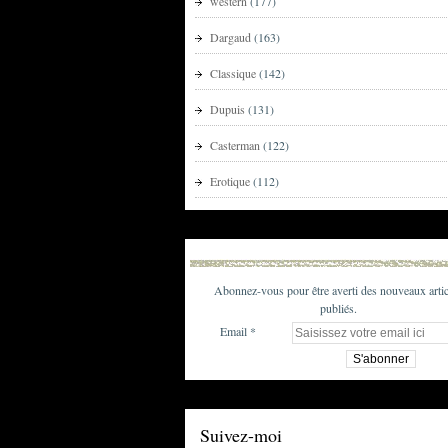
western
(177)
Dargaud
(163)
Classique
(142)
Dupuis
(131)
Casterman
(122)
Erotique
(112)
Abonnez-vous pour être averti des nouveaux artic
publiés.
Email
Suivez-moi