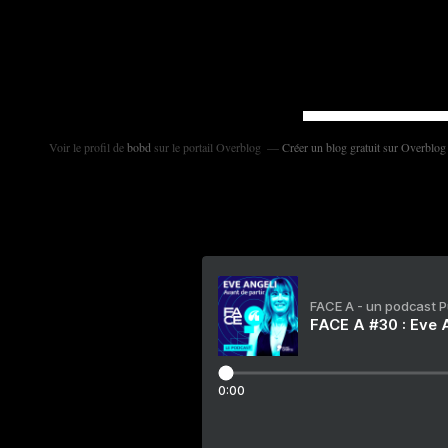
Voir le profil de
bobd
sur le portail Overblog
Créer un blog gratuit sur Overblog
FACE A - un podcast 
FACE A #30 : Eve A
0:00