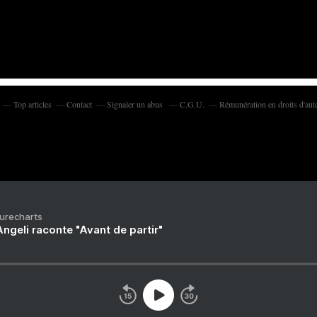
Top articles
Contact
Signaler un abus
C.G.U.
Rémunération en droits d'aut
Purecharts
ngeli raconte "Avant de partir"