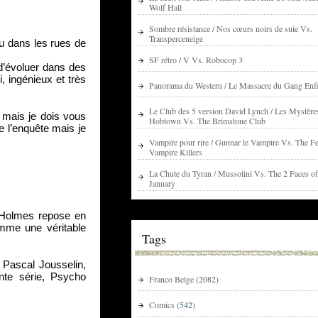
Wolf Hall
Sombre résistance / Nos cœurs noirs de suie Vs.
Transperceneige
u dans les rues de 
SF rétro / V Vs. Robocop 3
d’évoluer dans des 
 ingénieux et très 
Panorama du Western / Le Massacre du Gang Enfi
Le Club des 5 version David Lynch / Les Mystère
 mais je dois vous 
Hobtown Vs. The Brimstone Club
l’enquête mais je 
Vampire pour rire / Gunnar le Vampire Vs. The Fe
Vampire Killers
La Chute du Tyran / Mussolini Vs. The 2 Faces of
January
Holmes repose en 
me une véritable 
Tags
ascal Jousselin, 
te série, Psycho 
Franco Belge
(2082)
Comics
(542)