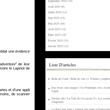
Septembre 2025
(13)
Août 2025
(8)
Juillet 2025
(11)
Juin 2025
(13)
Mai 2025
(16)
Avril 2025
(13)
Mars 2025
(15)
Février 2025
(11)
Janvier 2025
(13)
blait une évidence 
Liste D'articles
dventure” de leur 
oire le Lapinot de 
Belle de Conte / Belle de soie vs. Poèmes sympho
Des livres sans images / Un Printemps avec Arsè
es et d’une appli 
Lupin
moins, de scanner 
Destins liés / La Voie de l'Assassin Vs. Les avent
l'empereur
La deux fois reine / Aliénor une reine à Fontevrau