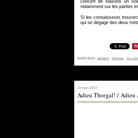
concert de klaxons un soi
notamment sur les parties in
Si les connaisseurs trouvero
qui se dégage des deux médi
bobd
dans
western
Humour
Le Lom
19 mars 2023
Adieu Thorgal! / Adieu 