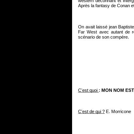
western déconnant et interg
Après la fantasy de Conan et 
On avait laissé jean Baptist
Far West avec autant de r
scénario de son compère.  
C'est quoi 
: MON NOM ES
C'est de qui ?
 E. Morricone 