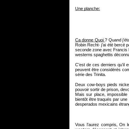
Une planche:
Ca donne Quoi 
? Quand j’é
Robin Recht- j’ai été bercé p
seconde zone avec Francis Pe
westerns spaghettis déconna
C’est de ces derniers qu’il 
peuvent être considérés com
série des Trinita.
Deux cow-boys pieds nickel
pouvoir sortir de prison, devoi
Mais sur place, impossible 
bientôt être traqués par un
desperados mexicains étrang
Vous l’aurez compris, On le