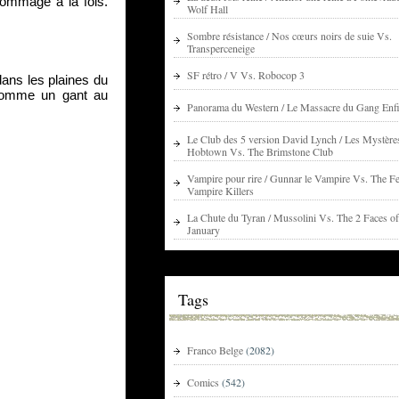
ommage à la fois. 
Wolf Hall
Sombre résistance / Nos cœurs noirs de suie Vs.
Transperceneige
SF rétro / V Vs. Robocop 3
ans les plaines du 
comme un gant au 
Panorama du Western / Le Massacre du Gang Enfi
Le Club des 5 version David Lynch / Les Mystère
Hobtown Vs. The Brimstone Club
Vampire pour rire / Gunnar le Vampire Vs. The Fe
Vampire Killers
La Chute du Tyran / Mussolini Vs. The 2 Faces of
January
Tags
Franco Belge
(2082)
Comics
(542)