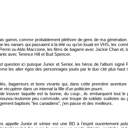
tais gamin, comme probablement pléthore de gens de ma génération
ar les nanars qui passaient à la télé ou qu’on louait en VHS, les comé
rrin ou Aldo Maccione, les films de bagarre avec Jackie Chan et, last
nts avec Terence Hill et Bud Spencer.
est question ici puisque Junior et Senior, les héros de l’album signé 
me les alter égos des personnages joués par le duo cité plus haut 
és, bagarreurs et bons vivants qui, dans cette première aventure 
r récupérer dans un internat la fille d’un politicien pourri.
de trouver laquelle est la bonne, du coup…ils embarquent tout le p
e nounou teutonne peu commode, une troupe de soldats sudistes au g
ement baptisés “les canadiens”, j’en passe et des meilleurs.
s appelle Junior et sénior est une BD à l'esprit ouvertement pota