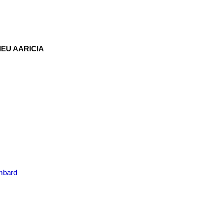
IEU AARICIA
mbard