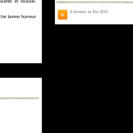
ante et réussie, 
S'abonner au flux RSS
anche bonne humeur 