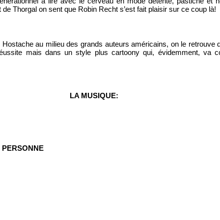
énérationnel à lire avec le cerveau en mode détente, pastiche et h
de Thorgal on sent que Robin Recht s’est fait plaisir sur ce coup là!
e Hostache au milieu des grands auteurs américains, on le retrouve d
éussite mais dans un style plus cartoony qui, évidemment, va 
LA MUSIQUE:
T PERSONNE