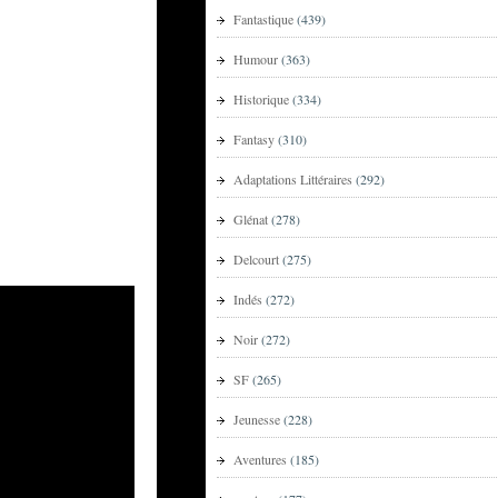
Fantastique
(439)
Humour
(363)
Historique
(334)
Fantasy
(310)
Adaptations Littéraires
(292)
Glénat
(278)
Delcourt
(275)
Indés
(272)
Noir
(272)
SF
(265)
Jeunesse
(228)
Aventures
(185)