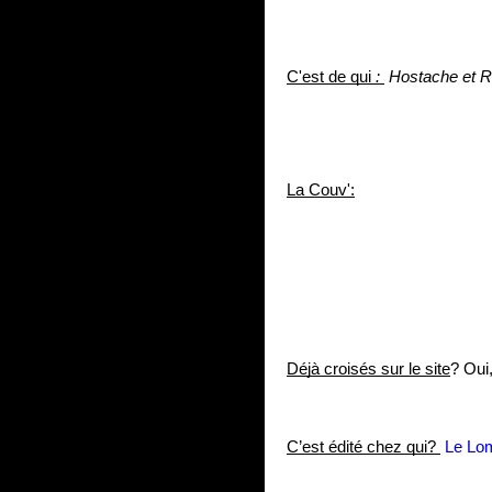
C'est de qui 
: 
 Hostache et R
La Couv':
Déjà croisés sur le site
? Oui
C’est édité chez qui? 
 Le Lo