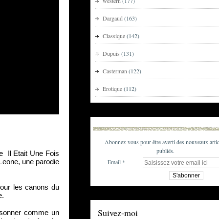
western
(177)
Dargaud
(163)
Classique
(142)
Dupuis
(131)
Casterman
(122)
Erotique
(112)
Abonnez-vous pour être averti des nouveaux artic
publiés.
 Il Etait Une Fois 
Email
Leone, une parodie 
our les canons du 
. 
Suivez-moi
 sonner comme un 