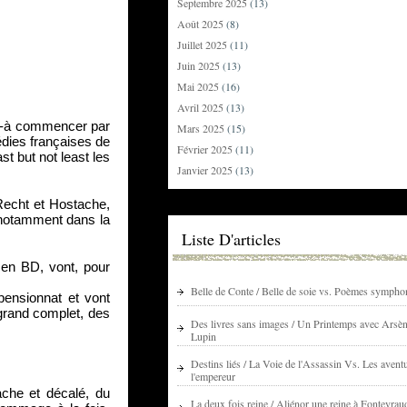
Septembre 2025
(13)
Août 2025
(8)
Juillet 2025
(11)
Juin 2025
(13)
Mai 2025
(16)
Avril 2025
(13)
 -à commencer par 
Mars 2025
(15)
dies françaises de 
Février 2025
(11)
 but not least les 
Janvier 2025
(13)
Recht et Hostache, 
notamment dans la 
Liste D'articles
en BD, vont, pour 
Belle de Conte / Belle de soie vs. Poèmes sympho
ensionnat et vont 
rand complet, des 
Des livres sans images / Un Printemps avec Arsè
Lupin
Destins liés / La Voie de l'Assassin Vs. Les avent
l'empereur
che et décalé, du 
La deux fois reine / Aliénor une reine à Fontevrau