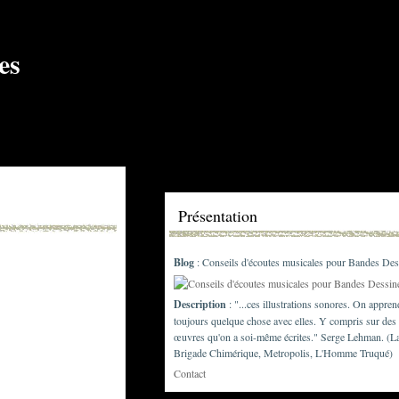
Présentation
Blog
: Conseils d'écoutes musicales pour Bandes Des
Description
: "...ces illustrations sonores. On appren
toujours quelque chose avec elles. Y compris sur des
œuvres qu'on a soi-même écrites." Serge Lehman. (L
Brigade Chimérique, Metropolis, L'Homme Truqué)
Contact