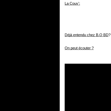
La Couv':
Déjà entendu chez B.O BD
?
On peut écouter ?