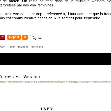
r de match. On reste pourtant dans de la musique western plais
terprétées par des voix féminines. 
nt peut être ce score trop « référencé », il faut admettre que la fr
as est communicative et ces deux-là sont fait pour s’entendre.
Repost
0
bard
Recht
Hostache
Morricone
Aaricia Vs. Warcraft
LA BD: