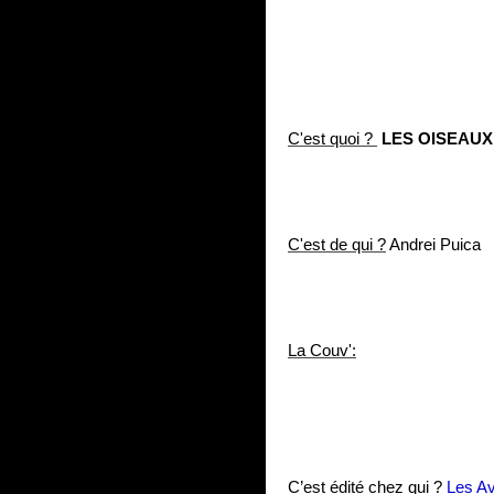
C'est quoi ?
LES OISEAUX
C'est de qui ?
Andrei Puica
La Couv':
C’est édité chez qui ?
Les Av