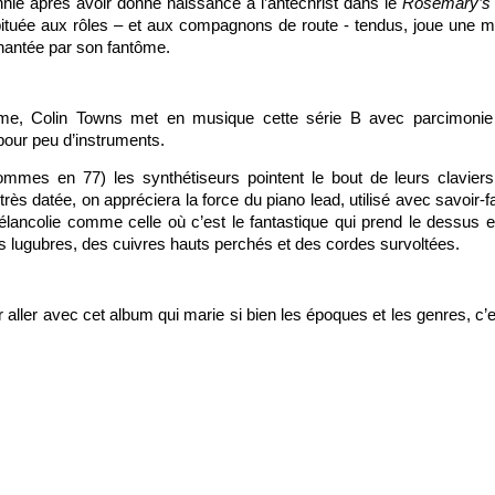
nie après avoir donné naissance à l’antéchrist dans le
Rosemary’s
ituée aux rôles – et aux compagnons de route - tendus, joue une m
e hantée par son fantôme.
isme, Colin Towns met en musique cette série B avec parcimonie
pour peu d’instruments.
mmes en 77) les synthétiseurs pointent le bout de leurs clavier
ès datée, on appréciera la force du piano lead, utilisé avec savoir-fa
élancolie comme celle où c’est le fantastique qui prend le dessus et 
lugubres, des cuivres hauts perchés et des cordes survoltées.
 aller avec cet album qui marie si bien les époques et les genres, c’e