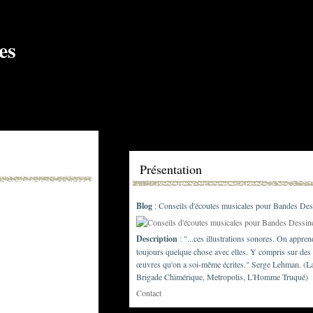
Présentation
Blog
: Conseils d'écoutes musicales pour Bandes Des
Description
: "...ces illustrations sonores. On appren
toujours quelque chose avec elles. Y compris sur des
œuvres qu'on a soi-même écrites." Serge Lehman. (L
Brigade Chimérique, Metropolis, L'Homme Truqué)
Contact