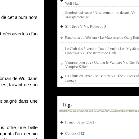
Wolf Hall
Sombre résistance / Nos cœurs noirs de suie Vs.
Transperceneige
f de cet album hors
SF rétro / V Vs. Robocop 3
et découvertes d’un
Panorama du Western / Le Massacre du Gang Enfi
Le Club des 5 version David Lynch / Les Mystère
Hobtown Vs. The Brimstone Club
Vampire pour rire / Gunnar le Vampire Vs. The Fe
Vampire Killers
La Chute du Tyran / Mussolini Vs. The 2 Faces of
 roman de Wul dans
January
des, faisant de son
out baigné dans une
Tags
Franco Belge
(2082)
s offre une belle
Comics
(542)
uent d’un certain