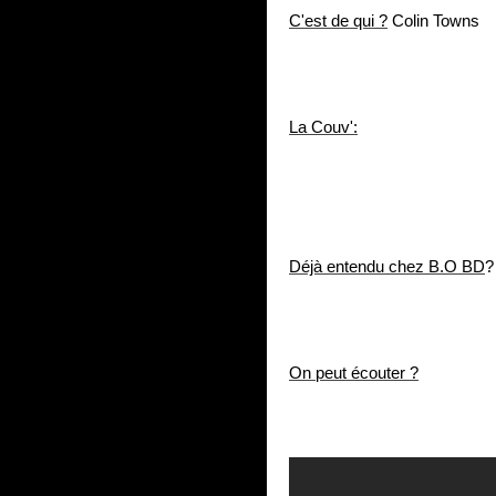
C'est de qui ?
Colin Towns
La Couv':
Déjà entendu chez B.O BD
?
On peut écouter ?