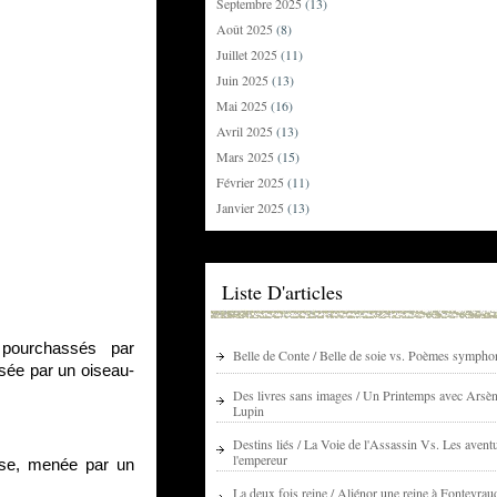
Septembre 2025
(13)
Août 2025
(8)
Juillet 2025
(11)
Juin 2025
(13)
Mai 2025
(16)
Avril 2025
(13)
Mars 2025
(15)
Février 2025
(11)
Janvier 2025
(13)
Liste D'articles
t pourchassés par
Belle de Conte / Belle de soie vs. Poèmes sympho
sée par un oiseau-
Des livres sans images / Un Printemps avec Arsè
Lupin
Destins liés / La Voie de l'Assassin Vs. Les avent
l'empereur
nise, menée par un
La deux fois reine / Aliénor une reine à Fontevrau