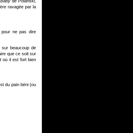
 Baby
de Polanski,
ère ravagée par la
 pour ne pas dire
s sur beaucoup de
ire que ce soit sur
où il est fort bien
st du pain béni (ou