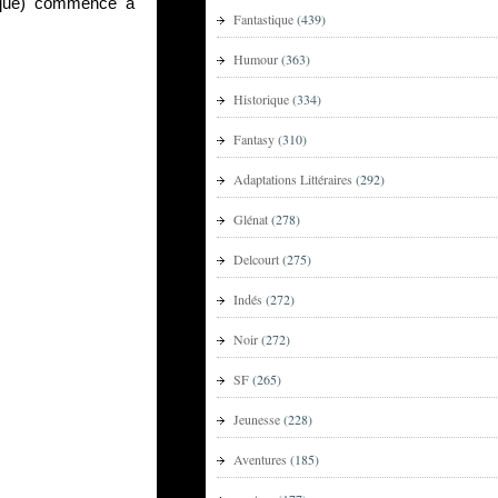
arqué) commence à
Fantastique
(439)
Humour
(363)
Historique
(334)
Fantasy
(310)
Adaptations Littéraires
(292)
Glénat
(278)
Delcourt
(275)
Indés
(272)
Noir
(272)
SF
(265)
Jeunesse
(228)
Aventures
(185)