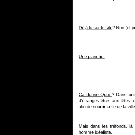
Déjà lu sur le site
? Non (et p
Une planche:
Ca donne Quoi
? Dans une
d’étranges êtres aux têtes 
afin de nourrir celle de la vill
Mais dans les tréfonds, là
homme idéaliste.