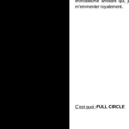
immobilisme ambiant qui, 
m’emmerder royalement.
C'est quoi
:FULL CIRCLE