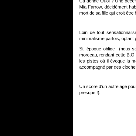
Ca donne Quoi
? Une décen
Mia Farrow, décidément hab
mort de sa fille qui croit êtr
Loin de tout sensationnal
minimalisme parfois, optant 
Si, époque oblige (nous so
morceau, rendant cette B.O tr
les pistes où il évoque la m
accompagné par des cloches 
Un score d’un autre âge pour
presque !).