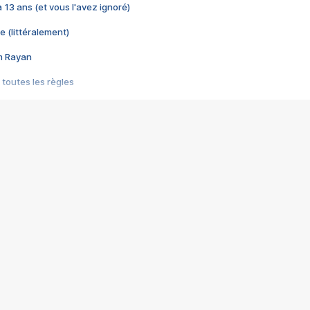
 a 13 ans (et vous l'avez ignoré)
e (littéralement)
im Rayan
 toutes les règles
s les jeux vidéo
us choquant de Rockstar ? - Le scandale BULLY
e plus moche de Steam
du RÊVE tourne au CAUCHEMAR
pendant 8 heures
it… à tort
umiliés par un jeu vidéo
ire - Final Fantasy 8
ti un empire - Age of Empires