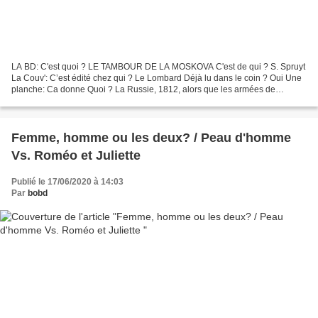
LA BD: C'est quoi ? LE TAMBOUR DE LA MOSKOVA C'est de qui ? S. Spruyt
La Couv': C’est édité chez qui ? Le Lombard Déjà lu dans le coin ? Oui Une
planche: Ca donne Quoi ? La Russie, 1812, alors que les armées de
Napoléon subissent la débâcle de la campagne...
Femme, homme ou les deux? / Peau d'homme
Vs. Roméo et Juliette
Publié le 17/06/2020 à 14:03
Par
bobd