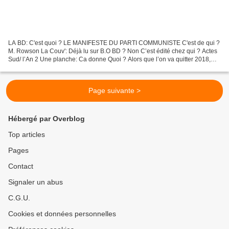
LA BD: C'est quoi ? LE MANIFESTE DU PARTI COMMUNISTE C'est de qui ?
M. Rowson La Couv': Déjà lu sur B.O BD ? Non C’est édité chez qui ? Actes
Sud/ l’An 2 Une planche: Ca donne Quoi ? Alors que l’on va quitter 2018,
rappelons que nous venons de fêter l’anniversaire...
Page suivante >
Hébergé par Overblog
Top articles
Pages
Contact
Signaler un abus
C.G.U.
Cookies et données personnelles