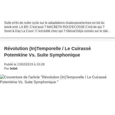
Suite et fin de notre cycle sur le adaptations shakespeariennes en bd du
week end. LA BD: C'est quoi ? MACBETH ROI D'ECOSSE C'est de qui ?
Sorel & Day La Couv': C’est édité chez qui ? Glénat Déjà croisés sur le site ?
Oui, les 2. Une planche: Ca donne...
Révolution (In)Temporelle / Le Cuirassé
Potemkine Vs. Suite Symphonique
Publié le 13/02/2019 à 10:28
Par
bobd