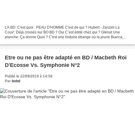
LA BD: C'est quoi : PEAU D'HOMME C'est de qui ? Hubert - Zanzim La
Couv': Déjà croisés sur BO BD ? Oui C’est édité chez qui ? Glénat Une
planche: Ça donne Quoi ? C'est une histoire étrange où la jeune Bianca,
fiancée de Giovanni, voudrait bien connaitre...
Etre ou ne pas être adapté en BD / Macbeth Roi
D'Ecosse Vs. Symphonie N°2
Publié le 22/09/2019 à 14:58
Par
bobd