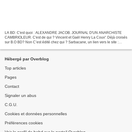
LA BD: C'est quoi : ALEXANDRE JACOB. JOURNAL D'UN ANARCHISTE
CAMBRIOLEUR. C'est de qui ? Vincent et Gaël Henry La Couv': Déjà croisés
sur B.O BD? Non C’est édité chez qui ? Sarbacane, un lien vers le site :
http://editions-sarbacane.com/alexandre-jacob-journal-dun-anarchiste-
cambrioleur-2/...
Hébergé par Overblog
Top articles
Pages
Contact
Signaler un abus
C.G.U.
Cookies et données personnelles
Préférences cookies