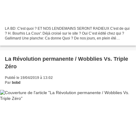
LA BD: C'est quoi ? ET NOS LENDEMAINS SERONT RADIEUX C'est de qui
? H. Bourhis La Couv': Déjà croisé sur le site ? Oui C’est édité chez qui ?
Gallimard Une planche: Ca donne Quoi ? De nos jours, en plein été
caniculaire, la présidente de la république...
La Révolution permanente / Wobblies Vs. Triple
Zéro
Publié le 19/04/2019 à 13:02
Par
bobd