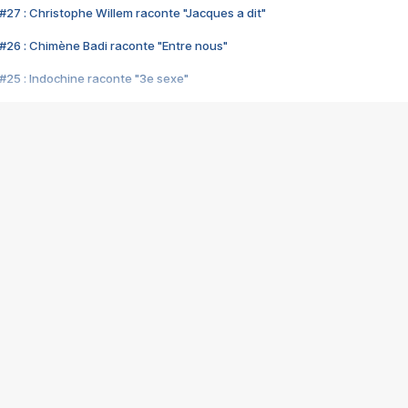
#27 : Christophe Willem raconte "Jacques a dit"
#26 : Chimène Badi raconte "Entre nous"
#25 : Indochine raconte "3e sexe"
#24 : Zaho raconte "C'est chelou"
#23 : Patrick Bruel raconte "Au café des délices"
#22 : Kyo raconte "Le chemin"
#21 : Nolwenn Leroy raconte "Cassé"
#20 : Patrick Hernandez raconte "Born to be alive"
#19 : Lorie raconte "Près de moi"
#18 : Michael Jones raconte "A nos actes manqués" (avec Jean-Jacque
#17 : Khaled raconte "Aïcha"
#16 : Corneille raconte "Parce qu'on vient de loin"
#15 : Indochine raconte "L'aventurier"