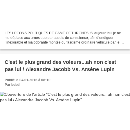
LES LECONS POLITIQUES DE GAME OF THRONES. Si aujourd’hui je ne
me déplace aux urnes que par acquis de conscience, afin d’endiguer
l’inexorable et malodorante montée du fascisme ordinaire véhiculé par le FN
(si d’aventure après cette phrase nous avons...
C'est le plus grand des voleurs...ah non c'est
pas lui / Alexandre Jacobb Vs. Arsène Lupin
Publié le 04/01/2016 à 08:10
Par
bobd