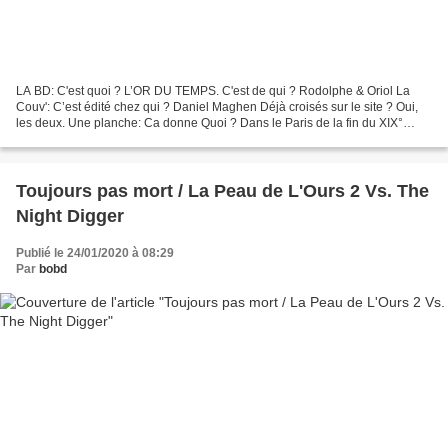
LA BD: C'est quoi ? L’OR DU TEMPS. C'est de qui ? Rodolphe & Oriol La
Couv': C’est édité chez qui ? Daniel Maghen Déjà croisés sur le site ? Oui,
les deux. Une planche: Ca donne Quoi ? Dans le Paris de la fin du XIX°
siècle deux amis férus d’Histoire,...
Toujours pas mort / La Peau de L'Ours 2 Vs. The
Night Digger
Publié le 24/01/2020 à 08:29
Par
bobd