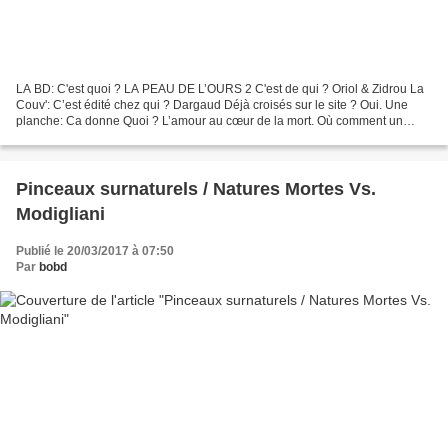
LA BD: C'est quoi ? LA PEAU DE L’OURS 2 C'est de qui ? Oriol & Zidrou La
Couv': C’est édité chez qui ? Dargaud Déjà croisés sur le site ? Oui. Une
planche: Ca donne Quoi ? L’amour au cœur de la mort. Où comment un
adolescent, dans l’Italie de la seconde...
Pinceaux surnaturels / Natures Mortes Vs.
Modigliani
Publié le 20/03/2017 à 07:50
Par
bobd