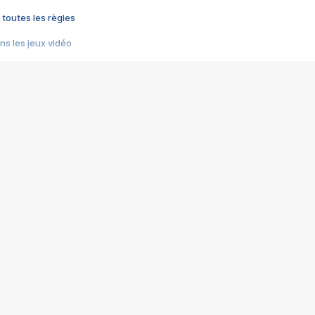
 toutes les règles
s les jeux vidéo
us choquant de Rockstar ? - Le scandale BULLY
e plus moche de Steam
du RÊVE tourne au CAUCHEMAR
pendant 8 heures
it… à tort
umiliés par un jeu vidéo
ire - Final Fantasy 8
ti un empire - Age of Empires
story DOFUS
tard, il crée l'un des pires jeux de tous les temps, MindsEye.