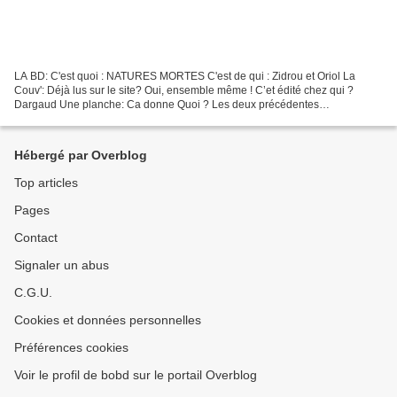
LA BD: C'est quoi : NATURES MORTES C'est de qui : Zidrou et Oriol La
Couv': Déjà lus sur le site? Oui, ensemble même ! C’et édité chez qui ?
Dargaud Une planche: Ca donne Quoi ? Les deux précédentes
collaborations du scénariste et du dessinateur de Natures...
Hébergé par Overblog
Top articles
Pages
Contact
Signaler un abus
C.G.U.
Cookies et données personnelles
Préférences cookies
Voir le profil de bobd sur le portail Overblog