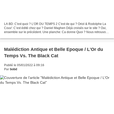
LA BD: C'est quoi ? L’OR DU TEMPS 2 C'est de qui ? Oriol & Rodolphe La
Couv': C’est édité chez qui ? Daniel Maghen Déjà croisés sur le site ? Oui,
ensemble sur le précédent. Une planche: Ca donne Quoi ? Nous retrouvons
Théo en bien mauvaise posture puisqu’après...
Malédiction Antique et Belle Epoque / L'Or du
Temps Vs. The Black Cat
Publié le 05/01/2022 à 09:16
Par
bobd