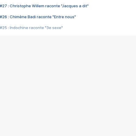
#27 : Christophe Willem raconte "Jacques a dit"
#26 : Chimène Badi raconte "Entre nous"
#25 : Indochine raconte "3e sexe"
#24 : Zaho raconte "C'est chelou"
#23 : Patrick Bruel raconte "Au café des délices"
#22 : Kyo raconte "Le chemin"
#21 : Nolwenn Leroy raconte "Cassé"
#20 : Patrick Hernandez raconte "Born to be alive"
#19 : Lorie raconte "Près de moi"
#18 : Michael Jones raconte "A nos actes manqués" (avec Jean-Jacque
#17 : Khaled raconte "Aïcha"
#16 : Corneille raconte "Parce qu'on vient de loin"