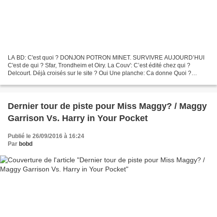
LA BD: C'est quoi ? DONJON POTRON MINET. SURVIVRE AUJOURD’HUI
C'est de qui ? Sfar, Trondheim et Oiry. La Couv': C’est édité chez qui ?
Delcourt. Déjà croisés sur le site ? Oui Une planche: Ca donne Quoi ?
Hyacinthe est au bout du rouleau : son paternel...
Dernier tour de piste pour Miss Maggy? / Maggy
Garrison Vs. Harry in Your Pocket
Publié le 26/09/2016 à 16:24
Par
bobd