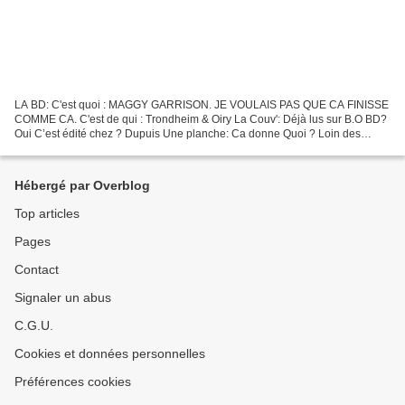
LA BD: C'est quoi : MAGGY GARRISON. JE VOULAIS PAS QUE CA FINISSE
COMME CA. C'est de qui : Trondheim & Oiry La Couv': Déjà lus sur B.O BD?
Oui C’est édité chez ? Dupuis Une planche: Ca donne Quoi ? Loin des
clichés des héroïnes sexy et rentre dedans,...
Hébergé par Overblog
Top articles
Pages
Contact
Signaler un abus
C.G.U.
Cookies et données personnelles
Préférences cookies