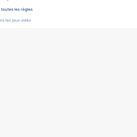
 toutes les règles
s les jeux vidéo
us choquant de Rockstar ? - Le scandale BULLY
e plus moche de Steam
du RÊVE tourne au CAUCHEMAR
pendant 8 heures
it… à tort
umiliés par un jeu vidéo
ire - Final Fantasy 8
ti un empire - Age of Empires
story DOFUS
tard, il crée l'un des pires jeux de tous les temps, MindsEye.