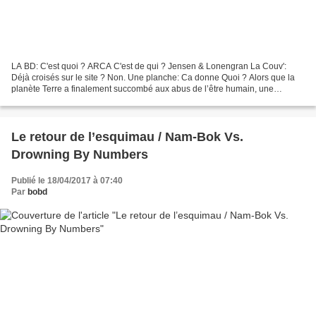
LA BD: C'est quoi ? ARCA C'est de qui ? Jensen & Lonengran La Couv':
Déjà croisés sur le site ? Non. Une planche: Ca donne Quoi ? Alors que la
planète Terre a finalement succombé aux abus de l’être humain, une
sélection de ces derniers a pu échapper à...
Le retour de l’esquimau / Nam-Bok Vs.
Drowning By Numbers
Publié le 18/04/2017 à 07:40
Par
bobd