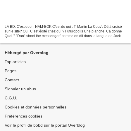
LA BD: C'est quoi : NAM-BOK C'est de qui : T. Martin La Couv': Déjà croisé
sur le site? Oui. C’est édité chez qui ? Futuropolis Une planche: Ca donne
Quoi ? "Don't shoot the messenger" comme on dit dans la langue de Jack
London. C'est ce qu'aurait pu...
Hébergé par Overblog
Top articles
Pages
Contact
Signaler un abus
C.G.U.
Cookies et données personnelles
Préférences cookies
Voir le profil de bobd sur le portail Overblog