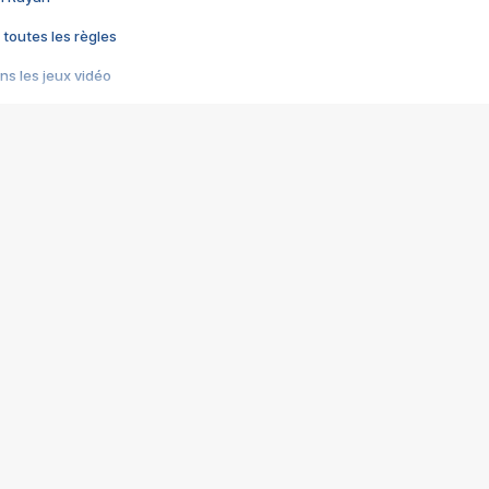
 toutes les règles
s les jeux vidéo
us choquant de Rockstar ? - Le scandale BULLY
e plus moche de Steam
du RÊVE tourne au CAUCHEMAR
pendant 8 heures
it… à tort
umiliés par un jeu vidéo
ire - Final Fantasy 8
ti un empire - Age of Empires
story DOFUS
tard, il crée l'un des pires jeux de tous les temps, MindsEye.