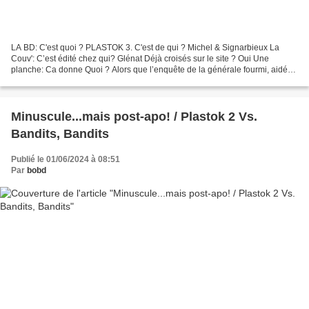
LA BD: C'est quoi ? PLASTOK 3. C'est de qui ? Michel & Signarbieux La
Couv': C’est édité chez qui? Glénat Déjà croisés sur le site ? Oui Une
planche: Ca donne Quoi ? Alors que l’enquête de la générale fourmi, aidée
contre son gré par l’abeille samurai,...
Minuscule...mais post-apo! / Plastok 2 Vs.
Bandits, Bandits
Publié le 01/06/2024 à 08:51
Par
bobd