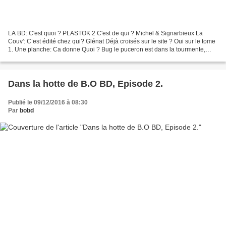
LA BD: C'est quoi ? PLASTOK 2 C'est de qui ? Michel & Signarbieux La
Couv': C’est édité chez qui? Glénat Déjà croisés sur le site ? Oui sur le tome
1. Une planche: Ca donne Quoi ? Bug le puceron est dans la tourmente,
accusé à tort du meurtre de la grande...
Dans la hotte de B.O BD, Episode 2.
Publié le 09/12/2016 à 08:30
Par
bobd