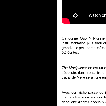
Ca donne Quoi
? Pionnie
instrumentation plus traditio
grand et le petit écran même
été écrites.
The Manipulator
en est un e
séquestre dans son antre une
travail de Mellé serait une 
Avec son riche passé de j
compositeur a un sens de la 
débauche d’effets spéciaux 