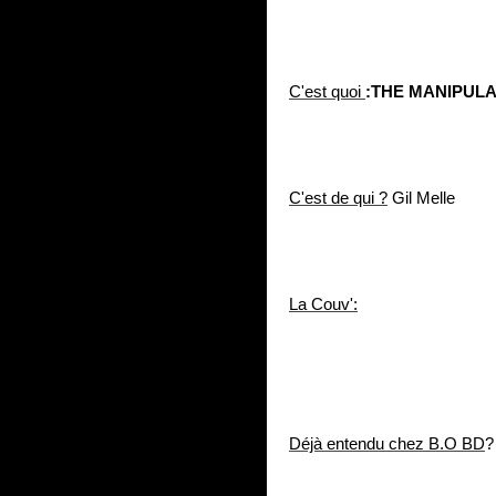
C'est quoi
:THE MANIPUL
C'est de qui ?
Gil Melle
La Couv':
Déjà entendu chez B.O BD
?