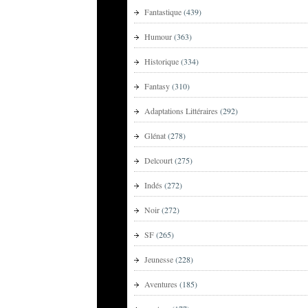
Fantastique
(439)
Humour
(363)
Historique
(334)
Fantasy
(310)
Adaptations Littéraires
(292)
Glénat
(278)
Delcourt
(275)
Indés
(272)
Noir
(272)
SF
(265)
Jeunesse
(228)
Aventures
(185)