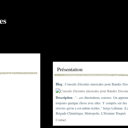
Présentation
Blog
: Conseils d'écoutes musicales pour Bandes Des
Description
: "...ces illustrations sonores. On appren
toujours quelque chose avec elles. Y compris sur des
œuvres qu'on a soi-même écrites." Serge Lehman. (L
Brigade Chimérique, Metropolis, L'Homme Truqué)
Contact