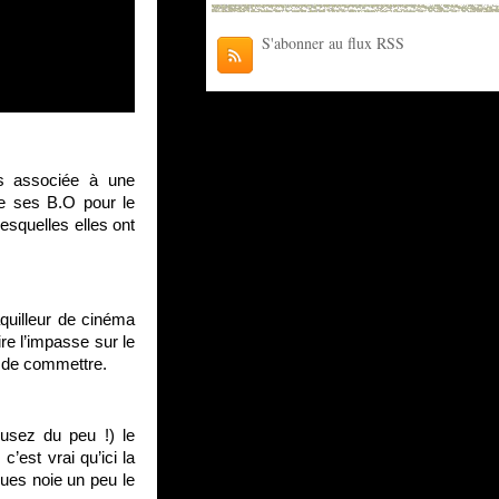
S'abonner au flux RSS
lms associée à une
é de ses B.O pour le
esquelles elles ont
quilleur de cinéma
re l’impasse sur le
r de commettre.
usez du peu !) le
’est vrai qu’ici la
ues noie un peu le