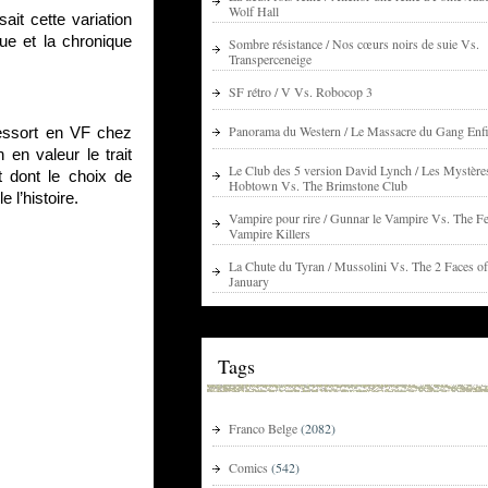
Wolf Hall
ait cette variation
que et la chronique
Sombre résistance / Nos cœurs noirs de suie Vs.
Transperceneige
SF rétro / V Vs. Robocop 3
Panorama du Western / Le Massacre du Gang Enfi
essort en VF chez
en valeur le trait
Le Club des 5 version David Lynch / Les Mystère
t dont le choix de
Hobtown Vs. The Brimstone Club
 l’histoire.
Vampire pour rire / Gunnar le Vampire Vs. The Fe
Vampire Killers
La Chute du Tyran / Mussolini Vs. The 2 Faces of
January
Tags
Franco Belge
(2082)
Comics
(542)