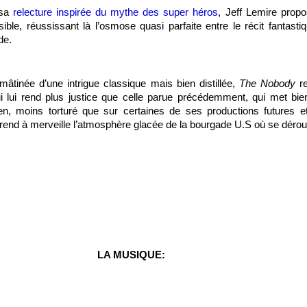
 sa
relecture inspirée du mythe des super héros
, Jeff Lemire propos
sible, réussissant là l’osmose quasi parfaite entre le récit fantasti
de.
mâtinée d’une intrigue classique mais bien distillée,
The Nobody
r
 lui rend plus justice que celle parue précédemment, qui met bien 
ien, moins torturé que sur certaines de ses productions futures e
u rend à merveille l’atmosphère glacée de la bourgade U.S où se déroule
LA MUSIQUE: