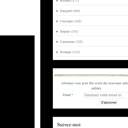
western
(177)
Dargaud
(163)
Classique
(142)
Dupuis
(131)
Casterman
(122)
Erotique
(112)
Abonnez-vous pour être averti des nouveaux artic
publiés.
Email
Suivez-moi