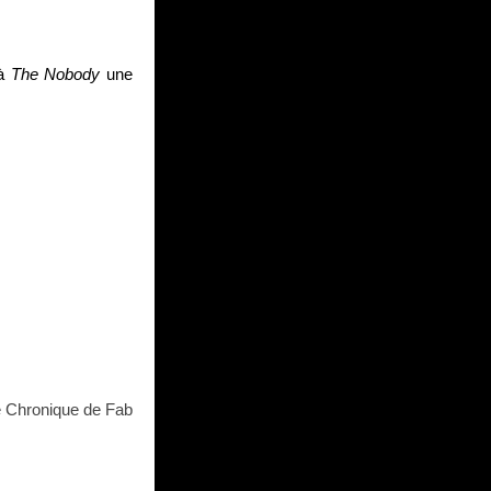
 à
The Nobody
une
 Chronique de Fab