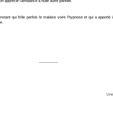
n apprécie l’ambiance à nulle autre pareille.
stant qui frôle parfois le malaise voire l’hypnose et qui a apporté
e.
---------------
Une