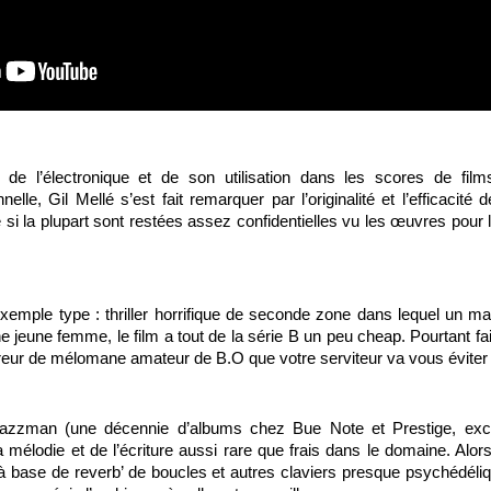
r de l’électronique et de son utilisation dans les scores de fi
nnelle, Gil Mellé s’est fait remarquer par l’originalité et l’efficacit
 si la plupart sont restées assez confidentielles vu les œuvres pour l
xemple type : thriller horrifique de seconde zone dans lequel un ma
 jeune femme, le film a tout de la série B un peu cheap. Pourtant fai
erreur de mélomane amateur de B.O que votre serviteur va vous évite
azzman (une décennie d’albums chez Bue Note et Prestige, exc
mélodie et de l’écriture aussi rare que frais dans le domaine. Alors c
à base de reverb’ de boucles et autres claviers presque psychédéliq