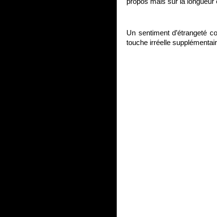
propos mais sur la longueur o
Un sentiment d’étrangeté con
touche irréelle supplémentair