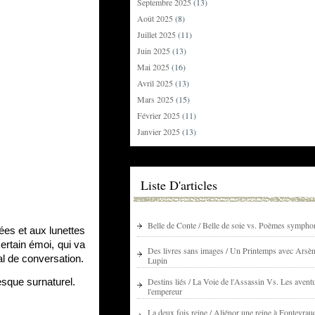
Septembre 2025
(13)
Août 2025
(8)
Juillet 2025
(11)
Juin 2025
(13)
Mai 2025
(16)
Avril 2025
(13)
Mars 2025
(15)
Février 2025
(11)
Janvier 2025
(13)
Liste D'articles
Belle de Conte / Belle de soie vs. Poèmes sympho
es et aux lunettes
rtain émoi, qui va
Des livres sans images / Un Printemps avec Arsè
al de conversation.
Lupin
Destins liés / La Voie de l'Assassin Vs. Les avent
resque surnaturel.
l'empereur
La deux fois reine / Aliénor une reine à Fontevrau