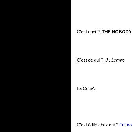
C'est quoi ?
THE NOBODY
C'est de qui ?
J ; Lemire
La Couv':
C’est édité chez qui ?
Futuro