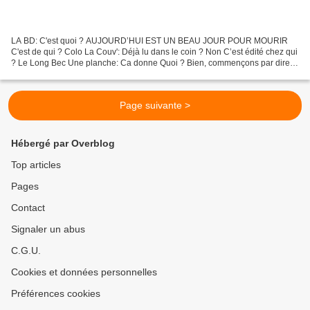
LA BD: C'est quoi ? AUJOURD’HUI EST UN BEAU JOUR POUR MOURIR
C'est de qui ? Colo La Couv': Déjà lu dans le coin ? Non C’est édité chez qui
? Le Long Bec Une planche: Ca donne Quoi ? Bien, commençons par dire
que, si vous n’avez pas le moral, si vous vous...
Page suivante >
Hébergé par Overblog
Top articles
Pages
Contact
Signaler un abus
C.G.U.
Cookies et données personnelles
Préférences cookies