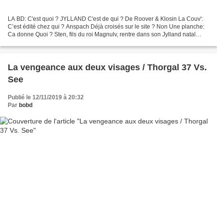
LA BD: C'est quoi ? JYLLAND C'est de qui ? De Roover & Klosin La Couv':
C’est édité chez qui ? Anspach Déjà croisés sur le site ? Non Une planche:
Ca donne Quoi ? Sten, fils du roi Magnulv, rentre dans son Jylland natal
après une série d’excursions en...
La vengeance aux deux visages / Thorgal 37 Vs.
See
Publié le 12/11/2019 à 20:32
Par
bobd