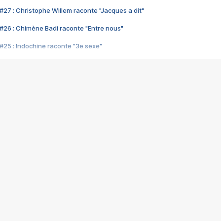
#27 : Christophe Willem raconte "Jacques a dit"
#26 : Chimène Badi raconte "Entre nous"
#25 : Indochine raconte "3e sexe"
#24 : Zaho raconte "C'est chelou"
#23 : Patrick Bruel raconte "Au café des délices"
#22 : Kyo raconte "Le chemin"
#21 : Nolwenn Leroy raconte "Cassé"
#20 : Patrick Hernandez raconte "Born to be alive"
#19 : Lorie raconte "Près de moi"
#18 : Michael Jones raconte "A nos actes manqués" (avec Jean-Jacque
#17 : Khaled raconte "Aïcha"
#16 : Corneille raconte "Parce qu'on vient de loin"