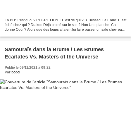
LA BD: C'est quoi ? L’OGRE LION 1 C'est de qui ? B. Bessadi La Couv': C’est
édité chez qui ? Drakoo Déjà croisé sur le site ? Non Une planche: Ca
donne Quoi ? Alors que des loups allaient lui faire passer un sale chevreau
est secouru par un sorte de bouc...
Samouraïs dans la Brume / Les Brumes
Ecarlates Vs. Masters of the Universe
Publié le 09/11/2021 à 09:22
Par
bobd