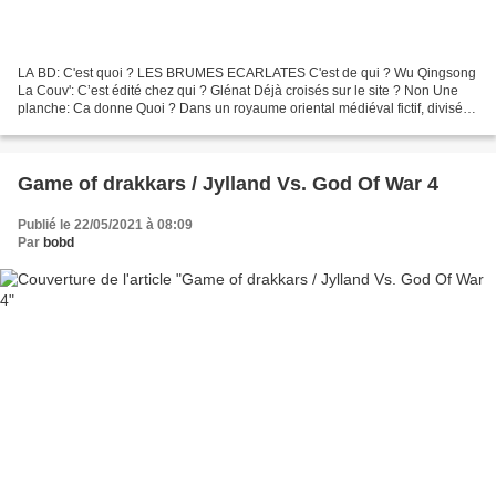
LA BD: C'est quoi ? LES BRUMES ECARLATES C'est de qui ? Wu Qingsong
La Couv': C’est édité chez qui ? Glénat Déjà croisés sur le site ? Non Une
planche: Ca donne Quoi ? Dans un royaume oriental médiéval fictif, divisé
en maints états rivaux, un mariage...
Game of drakkars / Jylland Vs. God Of War 4
Publié le 22/05/2021 à 08:09
Par
bobd