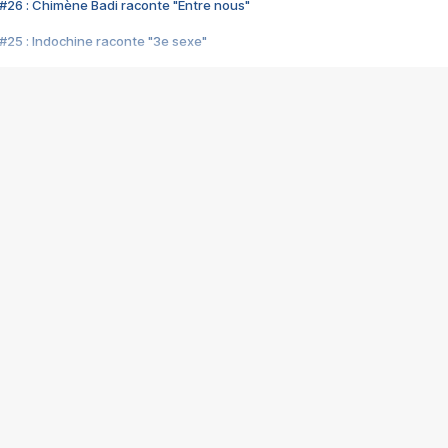
#26 : Chimène Badi raconte "Entre nous"
#25 : Indochine raconte "3e sexe"
#24 : Zaho raconte "C'est chelou"
#23 : Patrick Bruel raconte "Au café des délices"
#22 : Kyo raconte "Le chemin"
#21 : Nolwenn Leroy raconte "Cassé"
#20 : Patrick Hernandez raconte "Born to be alive"
#19 : Lorie raconte "Près de moi"
#18 : Michael Jones raconte "A nos actes manqués" (avec Jean-Jacque
#17 : Khaled raconte "Aïcha"
#16 : Corneille raconte "Parce qu'on vient de loin"
#15 : Indochine raconte "L'aventurier"
14 : Lorie raconte "Sur un air latino"