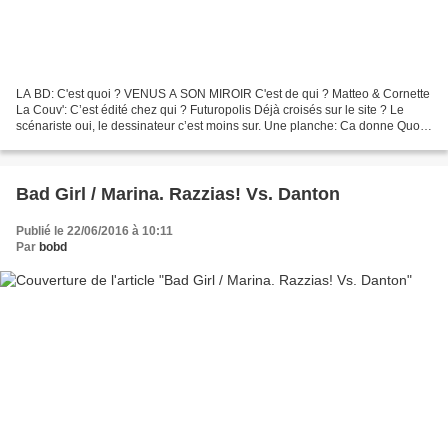
LA BD: C'est quoi ? VENUS A SON MIROIR C'est de qui ? Matteo & Cornette
La Couv': C’est édité chez qui ? Futuropolis Déjà croisés sur le site ? Le
scénariste oui, le dessinateur c’est moins sur. Une planche: Ca donne Quoi
? Milieu du XVII, le Roi Philippe...
Bad Girl / Marina. Razzias! Vs. Danton
Publié le 22/06/2016 à 10:11
Par
bobd