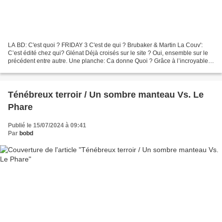
LA BD: C'est quoi ? FRIDAY 3 C'est de qui ? Brubaker & Martin La Couv':
C’est édité chez qui? Glénat Déjà croisés sur le site ? Oui, ensemble sur le
précédent entre autre. Une planche: Ca donne Quoi ? Grâce à l’incroyable
montre laissée par Lance, Friday...
Ténébreux terroir / Un sombre manteau Vs. Le
Phare
Publié le 15/07/2024 à 09:41
Par
bobd