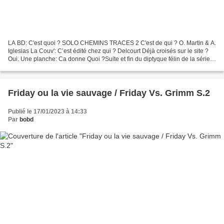
LA BD: C'est quoi ? SOLO CHEMINS TRACES 2 C'est de qui ? O. Martin & A.
Iglesias La Couv': C’est édité chez qui ? Delcourt Déjà croisés sur le site ?
Oui. Une planche: Ca donne Quoi ?Suite et fin du diptyque félin de la série
Solo d’Oscar Martin qui,...
Friday ou la vie sauvage / Friday Vs. Grimm S.2
Publié le 17/01/2023 à 14:33
Par
bobd