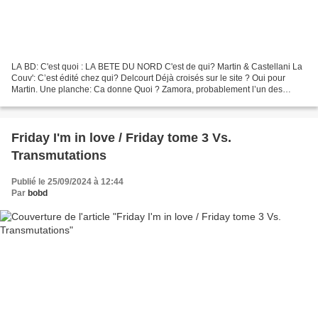
LA BD: C'est quoi : LA BETE DU NORD C'est de qui? Martin & Castellani La
Couv': C’est édité chez qui? Delcourt Déjà croisés sur le site ? Oui pour
Martin. Une planche: Ca donne Quoi ? Zamora, probablement l’un des
territoires les plus dangereux du monde...
Friday I'm in love / Friday tome 3 Vs.
Transmutations
Publié le 25/09/2024 à 12:44
Par
bobd