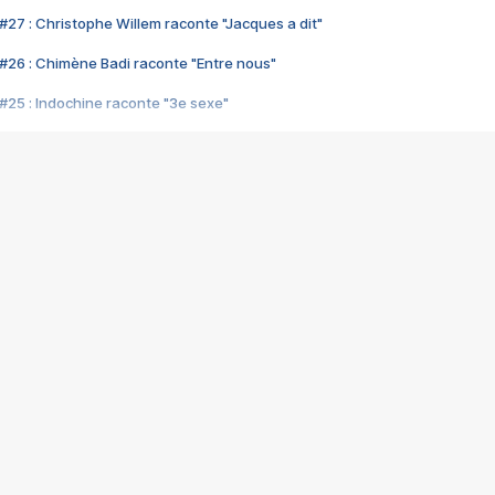
#27 : Christophe Willem raconte "Jacques a dit"
#26 : Chimène Badi raconte "Entre nous"
#25 : Indochine raconte "3e sexe"
#24 : Zaho raconte "C'est chelou"
#23 : Patrick Bruel raconte "Au café des délices"
#22 : Kyo raconte "Le chemin"
#21 : Nolwenn Leroy raconte "Cassé"
#20 : Patrick Hernandez raconte "Born to be alive"
#19 : Lorie raconte "Près de moi"
#18 : Michael Jones raconte "A nos actes manqués" (avec Jean-Jacque
#17 : Khaled raconte "Aïcha"
#16 : Corneille raconte "Parce qu'on vient de loin"