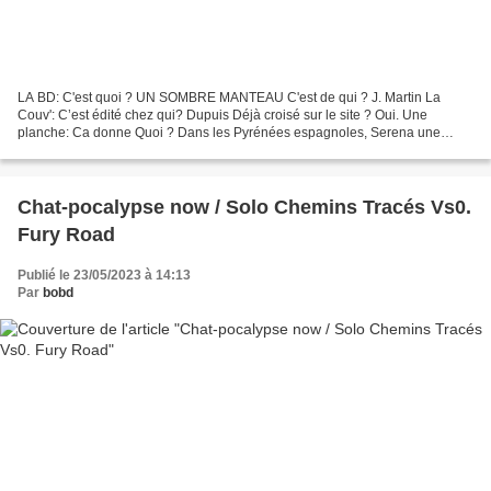
LA BD: C'est quoi ? UN SOMBRE MANTEAU C'est de qui ? J. Martin La
Couv': C’est édité chez qui? Dupuis Déjà croisé sur le site ? Oui. Une
planche: Ca donne Quoi ? Dans les Pyrénées espagnoles, Serena une
jeune femme rousse en proie à ses démons, erre sans...
Chat-pocalypse now / Solo Chemins Tracés Vs0.
Fury Road
Publié le 23/05/2023 à 14:13
Par
bobd