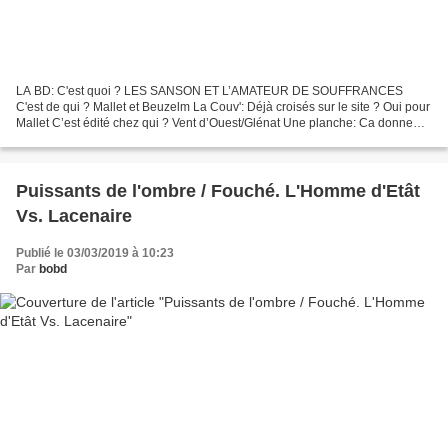
LA BD: C'est quoi ? LES SANSON ET L’AMATEUR DE SOUFFRANCES
C'est de qui ? Mallet et Beuzelm La Couv': Déjà croisés sur le site ? Oui pour
Mallet C’est édité chez qui ? Vent d’Ouest/Glénat Une planche: Ca donne
Quoi ? Les Sanson sont bourreau de père en...
Puissants de l'ombre / Fouché. L'Homme d'Etât
Vs. Lacenaire
Publié le 03/03/2019 à 10:23
Par
bobd