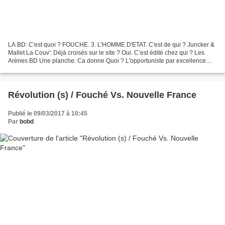
LA BD: C'est quoi ? FOUCHE. 3. L'HOMME D'ETAT. C'est de qui ? Juncker &
Mallet La Couv': Déjà croisés sur le site ? Oui. C’est édité chez qui ? Les
Arènes BD Une planche: Ca donne Quoi ? L'opportuniste par excellence
Fouché, sert les intérêts de Napoléon,...
Révolution (s) / Fouché Vs. Nouvelle France
Publié le 09/03/2017 à 10:45
Par
bobd