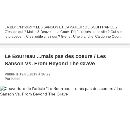
LA BD: C'est quoi ? LES SANSON ET L'AMATEUR DE SOUFFRANCE 2.
C'est de qui ? Mallet & Beuzelin La Couv': Déjà croisés sur le site ? Oui sur
le précédent. C’est édité chez qui ? Glénat. Une planche: Ca donne Quoi ?
On retrouve notre lignée de bourreaux...
Le Bourreau ...mais pas des coeurs / Les
Sanson Vs. From Beyond The Grave
Publié le 19/05/2019 à 16:22
Par
bobd