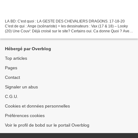
LA BD: C'est quoi : LA GESTE DES CHEVALIERS DRAGONS. 17-18-20
C'est de qui : Ange (scénariste) + les dessinateurs : Vax (17 & 18) – Looky
(20) Une Couv': Déjà croisé sur le site? Certains oui. Ca donne Quoi ? Avec
ces 3 albums, nous sommes en pleine guerre...
Hébergé par Overblog
Top articles
Pages
Contact
Signaler un abus
C.G.U.
Cookies et données personnelles
Préférences cookies
Voir le profil de bobd sur le portail Overblog