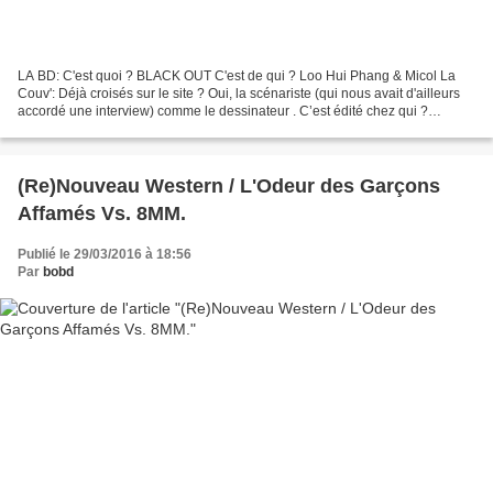
LA BD: C'est quoi ? BLACK OUT C'est de qui ? Loo Hui Phang & Micol La
Couv': Déjà croisés sur le site ? Oui, la scénariste (qui nous avait d'ailleurs
accordé une interview) comme le dessinateur . C’est édité chez qui ?
Futuropolis Une planche: Ca donne...
(Re)Nouveau Western / L'Odeur des Garçons
Affamés Vs. 8MM.
Publié le 29/03/2016 à 18:56
Par
bobd