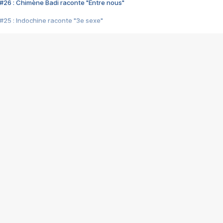
#26 : Chimène Badi raconte "Entre nous"
#25 : Indochine raconte "3e sexe"
#24 : Zaho raconte "C'est chelou"
#23 : Patrick Bruel raconte "Au café des délices"
#22 : Kyo raconte "Le chemin"
#21 : Nolwenn Leroy raconte "Cassé"
#20 : Patrick Hernandez raconte "Born to be alive"
#19 : Lorie raconte "Près de moi"
#18 : Michael Jones raconte "A nos actes manqués" (avec Jean-Jacque
#17 : Khaled raconte "Aïcha"
#16 : Corneille raconte "Parce qu'on vient de loin"
#15 : Indochine raconte "L'aventurier"
14 : Lorie raconte "Sur un air latino"