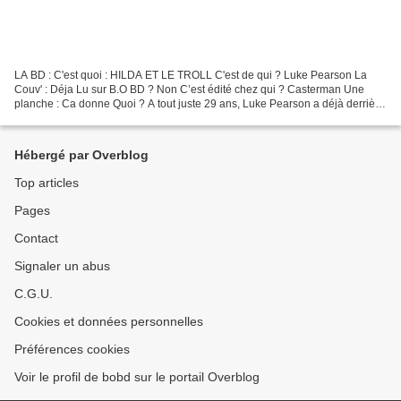
LA BD : C'est quoi : HILDA ET LE TROLL C'est de qui ? Luke Pearson La
Couv' : Déja Lu sur B.O BD ? Non C’est édité chez qui ? Casterman Une
planche : Ca donne Quoi ? A tout juste 29 ans, Luke Pearson a déjà derrière
lui une expérience solide d’illustrateur...
Hébergé par Overblog
Top articles
Pages
Contact
Signaler un abus
C.G.U.
Cookies et données personnelles
Préférences cookies
Voir le profil de bobd sur le portail Overblog