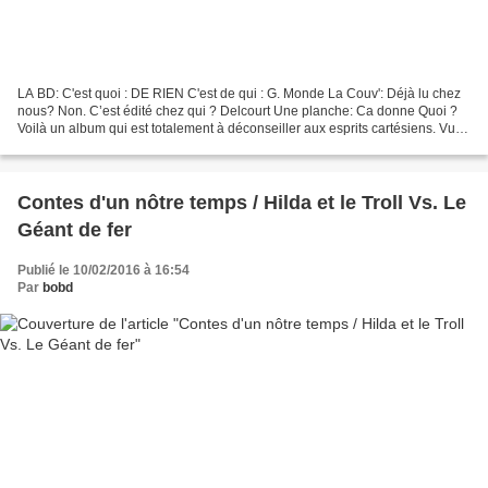
LA BD: C'est quoi : DE RIEN C'est de qui : G. Monde La Couv': Déjà lu chez
nous? Non. C’est édité chez qui ? Delcourt Une planche: Ca donne Quoi ?
Voilà un album qui est totalement à déconseiller aux esprits cartésiens. Vu
qu’y règnent l'humour absurde...
Contes d'un nôtre temps / Hilda et le Troll Vs. Le
Géant de fer
Publié le 10/02/2016 à 16:54
Par
bobd