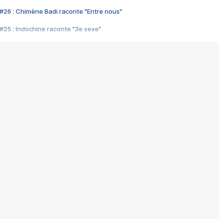
#26 : Chimène Badi raconte "Entre nous"
#25 : Indochine raconte "3e sexe"
#24 : Zaho raconte "C'est chelou"
#23 : Patrick Bruel raconte "Au café des délices"
#22 : Kyo raconte "Le chemin"
#21 : Nolwenn Leroy raconte "Cassé"
#20 : Patrick Hernandez raconte "Born to be alive"
#19 : Lorie raconte "Près de moi"
#18 : Michael Jones raconte "A nos actes manqués" (avec Jean-Jacque
#17 : Khaled raconte "Aïcha"
#16 : Corneille raconte "Parce qu'on vient de loin"
#15 : Indochine raconte "L'aventurier"