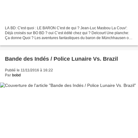
LA BD: C'est quoi : LE BARON C'est de qui ? Jean-Luc Masbou La Couv':
Déjà croisés sur BO BD ? oui C’est édité chez qui ? Delcourt Une planche:
Ça donne Quoi ? Les aventures fantastiques du baron de Münchhausen ont
déjà été adaptées, détournées, modifiées…...
Bande des Indés / Police Lunaire Vs. Brazil
Publié le 11/11/2016 à 16:22
Par
bobd