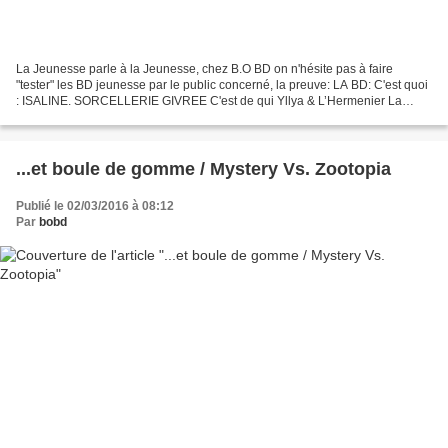
La Jeunesse parle à la Jeunesse, chez B.O BD on n'hésite pas à faire
"tester" les BD jeunesse par le public concerné, la preuve: LA BD: C'est quoi
: ISALINE. SORCELLERIE GIVREE C'est de qui Yllya & L’Hermenier La
Couv': Déjà lu chez nous? Oui pour le...
...et boule de gomme / Mystery Vs. Zootopia
Publié le 02/03/2016 à 08:12
Par
bobd