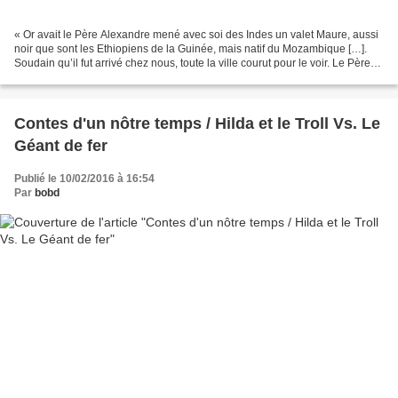
« Or avait le Père Alexandre mené avec soi des Indes un valet Maure, aussi
noir que sont les Ethiopiens de la Guinée, mais natif du Mozambique […].
Soudain qu’il fut arrivé chez nous, toute la ville courut pour le voir. Le Père
Organtin le mena à Nobunaga,...
Contes d'un nôtre temps / Hilda et le Troll Vs. Le
Géant de fer
Publié le 10/02/2016 à 16:54
Par
bobd