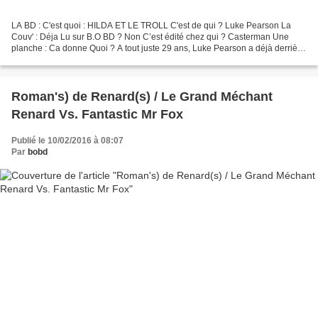
LA BD : C'est quoi : HILDA ET LE TROLL C'est de qui ? Luke Pearson La
Couv' : Déja Lu sur B.O BD ? Non C’est édité chez qui ? Casterman Une
planche : Ca donne Quoi ? A tout juste 29 ans, Luke Pearson a déjà derrière
lui une expérience solide d’illustrateur...
Roman's) de Renard(s) / Le Grand Méchant
Renard Vs. Fantastic Mr Fox
Publié le 10/02/2016 à 08:07
Par
bobd