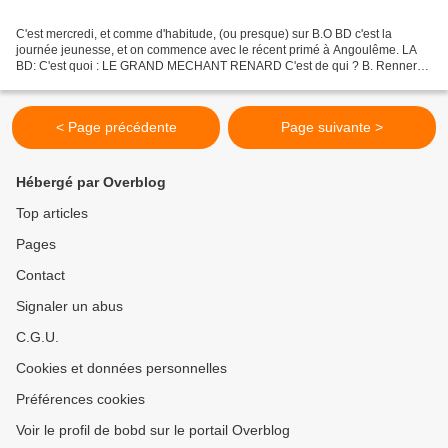
C'est mercredi, et comme d'habitude, (ou presque) sur B.O BD c'est la
journée jeunesse, et on commence avec le récent primé à Angoulême. LA
BD: C'est quoi : LE GRAND MECHANT RENARD C'est de qui ? B. Renner
La Couv': Déjà croisé sur B.O BD? Non C’est édité...
< Page précédente
Page suivante >
Hébergé par Overblog
Top articles
Pages
Contact
Signaler un abus
C.G.U.
Cookies et données personnelles
Préférences cookies
Voir le profil de bobd sur le portail Overblog