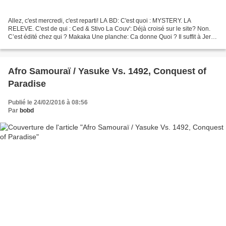
Allez, c'est mercredi, c'est reparti! LA BD: C'est quoi : MYSTERY. LA
RELEVE. C'est de qui : Ced & Stivo La Couv': Déjà croisé sur le site? Non.
C’est édité chez qui ? Makaka Une planche: Ca donne Quoi ? Il suffit à Jerry
d’enfiler son masque pour devenir...
Afro Samouraï / Yasuke Vs. 1492, Conquest of
Paradise
Publié le 24/02/2016 à 08:56
Par
bobd