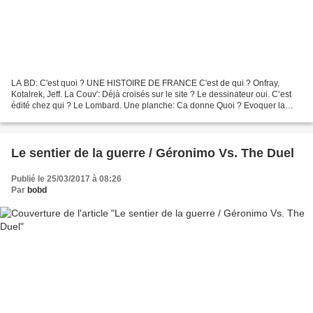
LA BD: C'est quoi ? UNE HISTOIRE DE FRANCE C'est de qui ? Onfray,
Kotalrek, Jeff. La Couv': Déjà croisés sur le site ? Le dessinateur oui. C’est
édité chez qui ? Le Lombard. Une planche: Ca donne Quoi ? Evoquer la
grande Histoire par le biais de la petite...
Le sentier de la guerre / Géronimo Vs. The Duel
Publié le 25/03/2017 à 08:26
Par
bobd