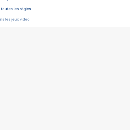
 toutes les règles
s les jeux vidéo
us choquant de Rockstar ? - Le scandale BULLY
e plus moche de Steam
du RÊVE tourne au CAUCHEMAR
pendant 8 heures
it… à tort
umiliés par un jeu vidéo
ire - Final Fantasy 8
ti un empire - Age of Empires
story DOFUS
tard, il crée l'un des pires jeux de tous les temps, MindsEye.