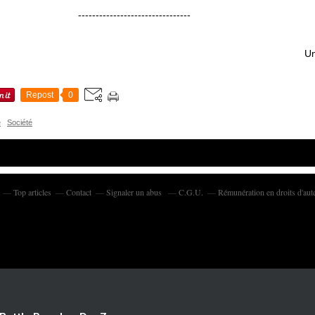
--------------------------------
Un
Repost
0
e
Société
Top articles
Contact
Signaler un abus
C.G.U.
Rémunération en droits d'aut