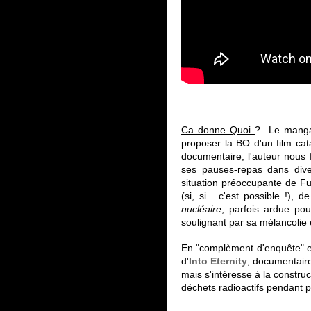
Ca donne Quoi
? Le manga 
proposer la BO d'un film ca
documentaire, l'auteur nous 
ses pauses-repas dans dive
situation préoccupante de F
(si, si... c'est possible !)
nucléaire
,
parfois ardue
pour
soulignant par sa mélancolie e
En "complèment d'enquête" e
d'
Into Eternity
, documentaire
mais s'intéresse à la constru
déchets radioactifs pendant 