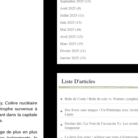
Septembre 2025
(13)
Août 2025
(8)
Juillet 2025
(11)
Juin 2025
(13)
Mai 2025
(16)
Avril 2025
(13)
Mars 2025
(15)
Février 2025
(11)
Janvier 2025
(13)
Liste D'articles
Belle de Conte / Belle de soie vs. Poèmes sympho
oy,
Colère nucléaire
strophe survenue à
Des livres sans images / Un Printemps avec Arsè
Lupin
nt dans la capitale
ts.
Destins liés / La Voie de l'Assassin Vs. Les avent
l'empereur
rge de plus en plus
La deux fois reine / Aliénor une reine à Fontevrau
les événements, le