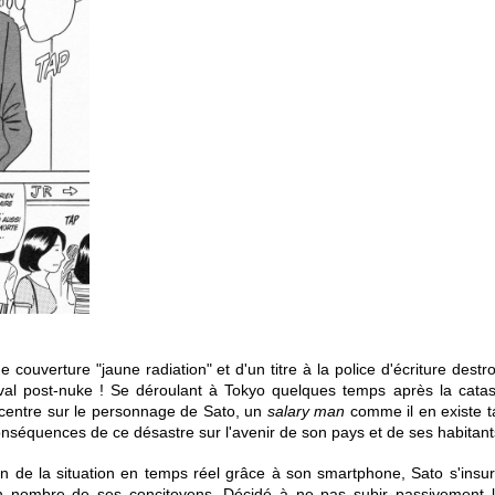
e couverture "jaune radiation" et d'un titre à la police d'écriture destr
val post-nuke ! Se déroulant à Tokyo quelques temps après la cata
entre sur le personnage de Sato, un
salary man
comme il en existe ta
conséquences de ce désastre sur l'avenir de son pays et de ses habitan
on de la situation en temps réel grâce à son smartphone, Sato s'insu
n nombre de ses concitoyens. Décidé à ne pas subir passivement 