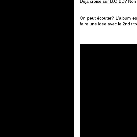
Déjà croisé sur B.O BD?
No
On peut écouter?
L'album est
faire une idée avec le 2nd titr