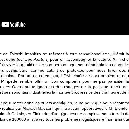
de Takashi Imashiro se refusant à tout sensationnalisme, il était h
tastrophe (du type
Alerte !
) pour en accompagner la lecture. A mi-chem
fait vivre le quotidien de son personnage, ses déambulations dans l
rs sushis-bars, comme autant de prétextes pour nous livrer des i
ukushima. Partant de ce constat, l'IDM teintée de dark ambient et d
, de Millipede semble offrir un bon compromis pour ne pas parasiter 
 des Occidentaux ignorants des rouages de la politique intérieure 
t ses sonorités industrielles la montée progressive des craintes et de 
t pour rester dans les sujets atomiques, je ne peux que vous recomm
 réalisé par Michael Madsen, qui n'a aucun rapport avec le Mr Blonde
ction à Onkalo, en Finlande, d'un gigantesque complexe sous-terrain de
plus de 100000 ans, avec tous les problèmes logistiques et humains q