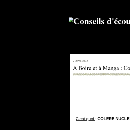
7 avril 2016
A Boire et à Manga : Co
C'est quoi
:
COLERE NUCLEA