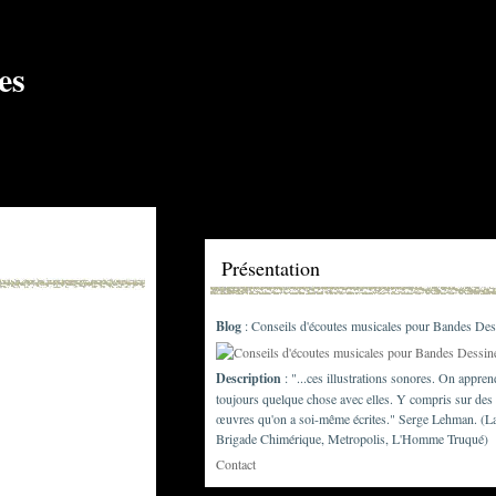
Présentation
Blog
: Conseils d'écoutes musicales pour Bandes Des
Description
: "...ces illustrations sonores. On appren
toujours quelque chose avec elles. Y compris sur des
œuvres qu'on a soi-même écrites." Serge Lehman. (L
Brigade Chimérique, Metropolis, L'Homme Truqué)
Contact