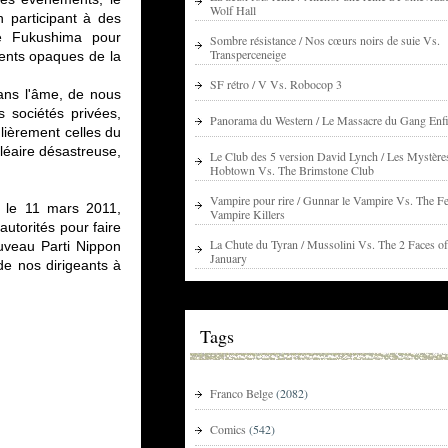
Wolf Hall
 participant à des
de Fukushima pour
Sombre résistance / Nos cœurs noirs de suie Vs.
Transperceneige
ments opaques de la
SF rétro / V Vs. Robocop 3
dans l'âme, de nous
s sociétés privées,
Panorama du Western / Le Massacre du Gang Enfi
ulièrement celles du
léaire désastreuse,
Le Club des 5 version David Lynch / Les Mystère
Hobtown Vs. The Brimstone Club
Vampire pour rire / Gunnar le Vampire Vs. The Fe
l le 11 mars 2011,
Vampire Killers
autorités pour faire
La Chute du Tyran / Mussolini Vs. The 2 Faces of
ouveau Parti Nippon
January
de nos dirigeants à
Tags
Franco Belge
(2082)
Comics
(542)