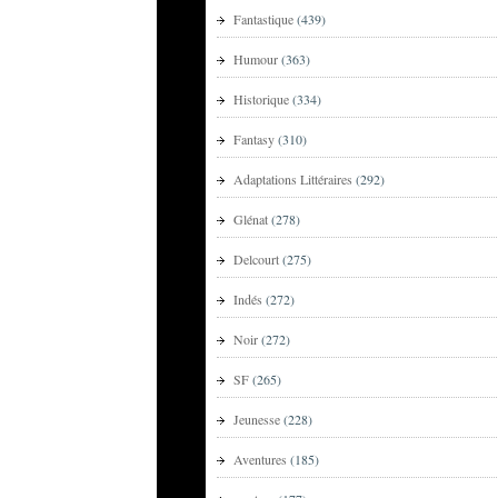
Fantastique
(439)
Humour
(363)
Historique
(334)
Fantasy
(310)
Adaptations Littéraires
(292)
Glénat
(278)
Delcourt
(275)
Indés
(272)
Noir
(272)
SF
(265)
Jeunesse
(228)
Aventures
(185)