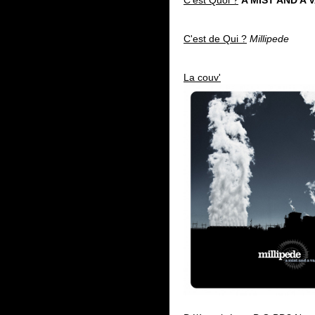
C'est Quoi ?
A MIST AND A 
C'est de Qui ?
Millipede
La couv'