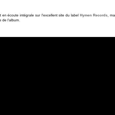
n
 en écoute intégrale sur l'excellent site du label
Hymen Records
, ma
e de l'album.