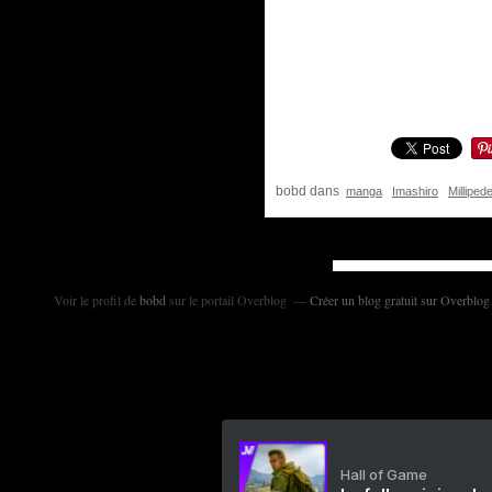
bobd
dans
manga
Imashiro
Milliped
Voir le profil de
bobd
sur le portail Overblog
Créer un blog gratuit sur Overblog
Hall of Game