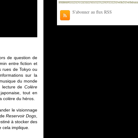
S'abonner au flux RSS
ors de question de
in entre fiction et
es rues de Tokyo ou
nformations sur la
e musique du monde
la lecture de
Colère
japonaise, tout en
la colère du héros.
ander le visionnage
 de
Reservoir Dogs
,
stiné à stocker des
ue cela implique.