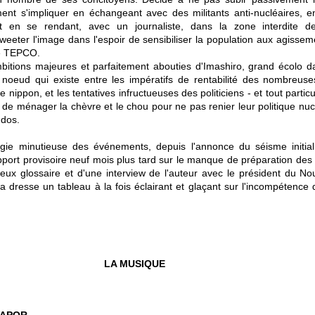
nt s'impliquer en échangeant avec des militants anti-nucléaires, en
ent en se rendant, avec un journaliste, dans la zone interdite 
tweeter l'image dans l'espoir de sensibiliser la population aux agisse
ie TEPCO.
mbitions majeures et parfaitement abouties d'Imashiro, grand écolo 
 noeud qui existe entre les impératifs de rentabilité des nombreuse
e nippon, et les tentatives infructueuses des politiciens - et tout partic
 de ménager la chèvre et le chou pour ne pas renier leur politique nuc
 dos.
ie minutieuse des événements, depuis l'annonce du séisme initia
apport provisoire neuf mois plus tard sur le manque de préparation des 
eux glossaire et d'une interview de l'auteur avec le président du N
a dresse un tableau à la fois éclairant et glaçant sur l'incompétence 
LA MUSIQUE