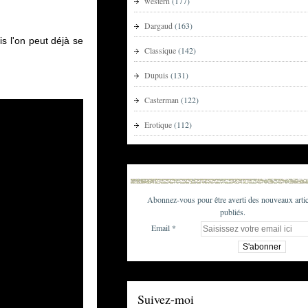
western
(177)
Dargaud
(163)
is l'on peut déjà se
Classique
(142)
Dupuis
(131)
Casterman
(122)
Erotique
(112)
Abonnez-vous pour être averti des nouveaux artic
publiés.
Email
Suivez-moi