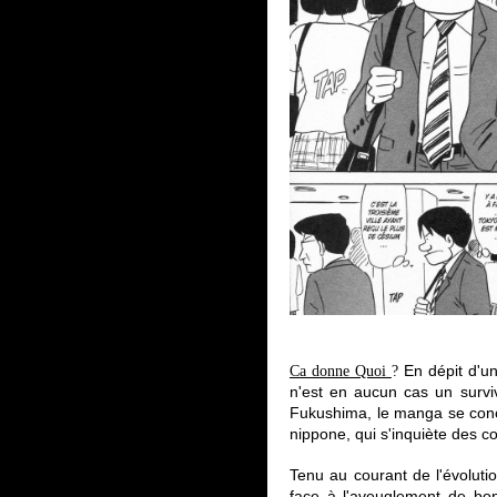
En dépit d'un
Ca donne Quoi
?
n'est en aucun cas
un survi
Fukushima, le manga se conc
nippone, qui s'inquiète des 
Tenu au courant de l'évoluti
face à l'aveuglement de bo