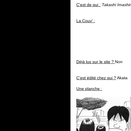
C'est de qui
:
Takashi Imashi
La Couv' :
Déjà lus sur le site ?
Non
C’est édité chez qui ?
Akata
Une planche :