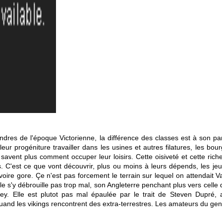
ndres de l'époque Victorienne, la différence des classes est à son p
eur progéniture travailler dans les usines et autres filatures, les bour
avent plus comment occuper leur loisirs. Cette oisiveté et cette rich
 C'est ce que vont découvrir, plus ou moins à leurs dépends, les je
voire gore. Çe n'est pas forcement le terrain sur lequel on attendait 
lle s'y débrouille pas trop mal, son Angleterre penchant plus vers celle
. Elle est plutot pas mal épaulée par le trait de Steven Dupré, a
 quand les vikings rencontrent des extra-terrestres. Les amateurs du ge