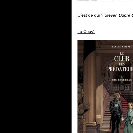
C'est de qui
?
Steven Dupré &
La Couv':