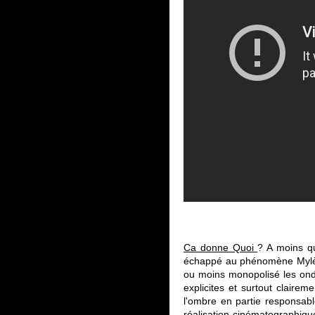
Ca donne Quoi
? A moins q
échappé au phénomène Mylène 
ou moins monopolisé les ond
explicites et surtout clair
l'ombre en partie responsab
réalisation cinématographiqu