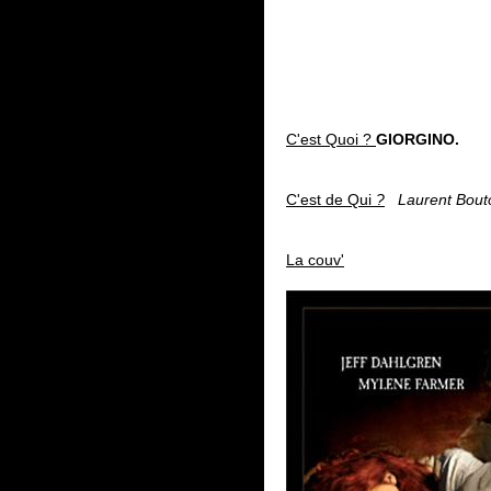
C'est Quoi ?
GIORGINO.
C'est de Qui
?
Laurent Bout
La couv'