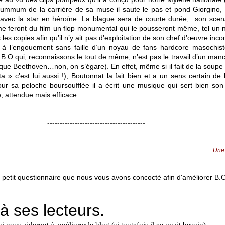
summum de la carrière de sa muse il saute le pas et pond Giorgino, 
avec la star en héroïne. La blague sera de courte durée, son scenar
e feront du film un flop monumental qui le pousseront même, tel un 
 les copies afin qu’il n’y ait pas d’exploitation de son chef d’œuvre inco
te à l’engouement sans faille d’un noyau de fans hardcore masochist
B.O qui, reconnaissons le tout de même, n’est pas le travail d’un manc
oique Beethoven…non, on s’égare). En effet, même si il fait de la soup
ta » c’est lui aussi !), Boutonnat la fait bien et a un sens certain de
ur sa peloche boursoufflée il a écrit une musique qui sert bien son
 attendue mais efficace.
---------------------------------------
Une
 petit questionnaire que nous vous avons concocté afin d'améliorer B.