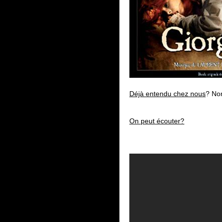
Déjà entendu chez nous
? Non
On peut écouter?