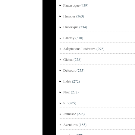
Fantastique
(439)
Humour
(363)
Historique
(334)
Fantasy
(310)
Adaptations Littéraires
(292)
Glénat
(278)
Delcourt
(275)
Indés
(272)
Noir
(272)
SF
(265)
Jeunesse
(228)
Aventures
(185)