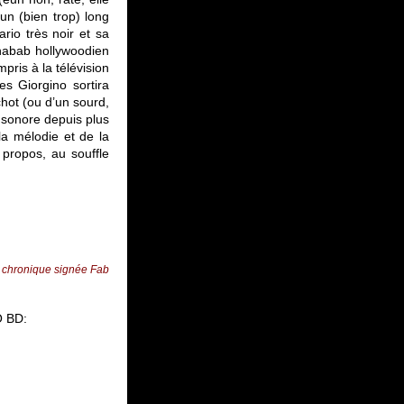
un (bien trop) long
io très noir et sa
nabab hollywoodien
mpris à la télévision
es Giorgino sortira
hot (ou d’un sourd,
e sonore depuis plus
 la mélodie et de la
 propos, au souffle
 chronique signée Fab
O BD: