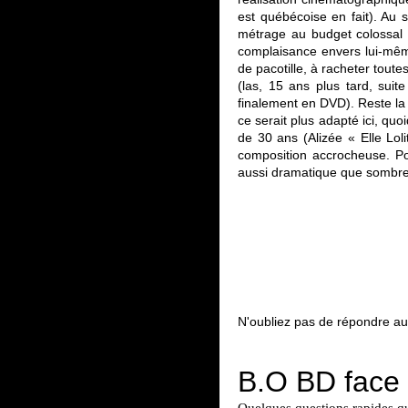
est québécoise en fait). Au 
métrage au budget colossal 
complaisance envers lui-mêm
de pacotille, à racheter toutes
(las, 15 ans plus tard, sui
finalement en DVD). Reste la 
ce serait plus adapté ici, qu
de 30 ans (Alizée « Elle Loli
composition accrocheuse. Po
aussi dramatique que sombre,
N'oubliez pas de répondre au