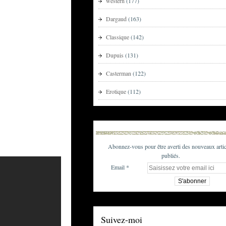
western
(177)
Dargaud
(163)
Classique
(142)
Dupuis
(131)
Casterman
(122)
Erotique
(112)
Abonnez-vous pour être averti des nouveaux artic
publiés.
Email
Suivez-moi