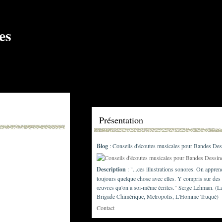
Présentation
Blog
: Conseils d'écoutes musicales pour Bandes Des
Description
: "...ces illustrations sonores. On appren
toujours quelque chose avec elles. Y compris sur des
œuvres qu'on a soi-même écrites." Serge Lehman. (L
Brigade Chimérique, Metropolis, L'Homme Truqué)
Contact