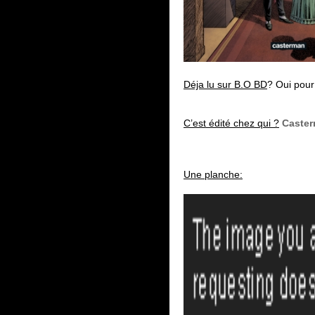
Déja lu sur B.O BD
? Oui pour
C’est édité chez qui ?
Caster
Une planche: