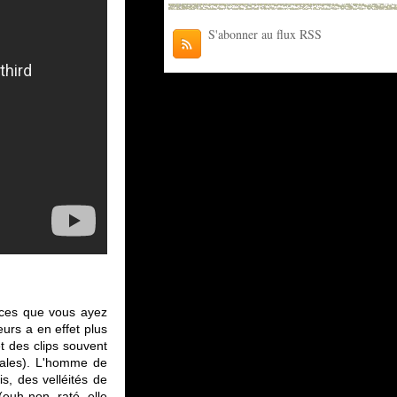
S'abonner au flux RSS
nces que vous ayez
urs a en effet plus
t des clips souvent
icales). L'homme de
s, des velléités de
euh non, raté, elle