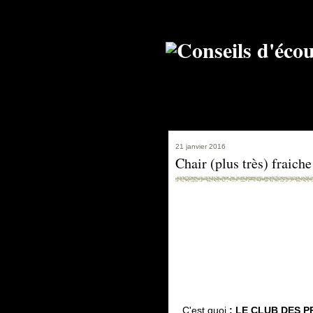
21 janvier 2016
Chair (plus très) fraich
C'est quoi
: LE CLUB DES 