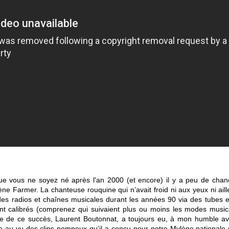
ue vous ne soyez né après l'an 2000 (et encore) il y a peu de cha
Farmer. La chanteuse rouquine qui n’avait froid ni aux yeux ni aille
es radios et chaînes musicales durant les années 90 via des tubes e
ement calibrés (comprenez qui suivaient plus ou moins les modes mus
le de ce succès, Laurent Boutonnat, a toujours eu, à mon humble avi
e au vu des clips pompeux qu’il a conçu pour notre Mylène nationale (