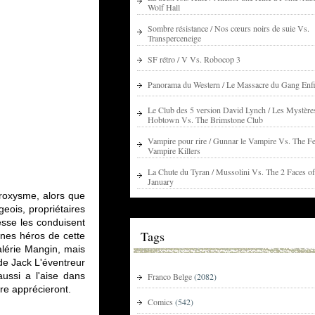
Wolf Hall
Sombre résistance / Nos cœurs noirs de suie Vs.
Transperceneige
SF rétro / V Vs. Robocop 3
Panorama du Western / Le Massacre du Gang Enfi
Le Club des 5 version David Lynch / Les Mystère
Hobtown Vs. The Brimstone Club
Vampire pour rire / Gunnar le Vampire Vs. The Fe
Vampire Killers
La Chute du Tyran / Mussolini Vs. The 2 Faces of
January
aroxysme, alors que
geois, propriétaires
esse les conduisent
Tags
unes héros de cette
Valérie Mangin, mais
 de Jack L'éventreur
ussi a l'aise dans
Franco Belge
(2082)
nre apprécieront.
Comics
(542)