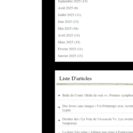
Septembre 2025
(13)
Août 2025
(8)
Juillet 2025
(11)
Juin 2025
(13)
Mai 2025
(16)
Avril 2025
(13)
Mars 2025
(15)
Février 2025
(11)
Janvier 2025
(13)
Liste D'articles
Belle de Conte / Belle de soie vs. Poèmes sympho
Des livres sans images / Un Printemps avec Arsè
Lupin
Destins liés / La Voie de l'Assassin Vs. Les avent
l'empereur
La deux fois reine / Aliénor une reine à Fontevrau