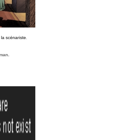
 la scénariste.
man.