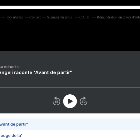
Top articles
Contact
Signaler un abus
C.G.U.
Rémunération en droits d'aut
Purecharts
ngeli raconte "Avant de partir"
vant de partir"
Bouge de là"