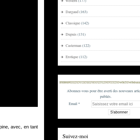
western
(177)
Dargaud
(163)
Classique
(142)
Dupuis
(131)
Casterman
(122)
Erotique
(112)
Abonnez-vous pour être averti des nouveaux artic
publiés.
Email
ine, avec, en tant 
Suivez-moi