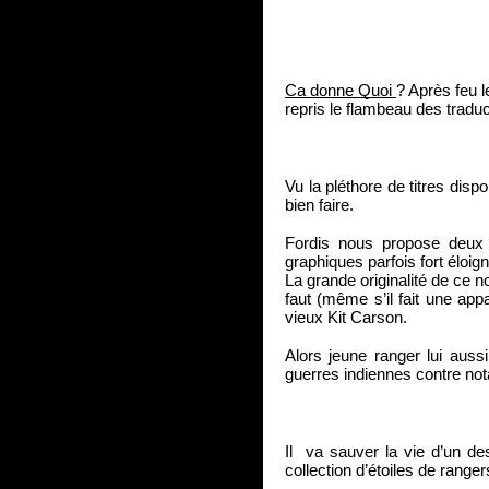
Ca donne Quoi 
? Après feu 
repris le flambeau des traduc
Vu la pléthore de titres disp
bien faire.
Fordis nous propose deux 
graphiques parfois fort éloig
La grande originalité de ce n
faut (même s’il fait une ap
vieux Kit Carson.
Alors jeune ranger lui aus
guerres indiennes contre n
Il  va sauver la vie d’un d
collection d’étoiles de ranger