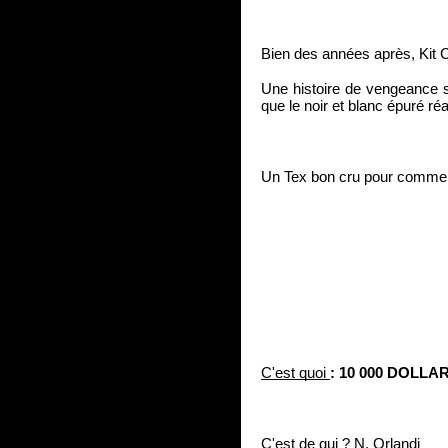
Bien des années après, Kit
Une histoire de vengeance sol
que le noir et blanc épuré ré
Un Tex bon cru pour commen
C'est quoi 
: 10 000 DOLL
C'est de qui ?
 N. Orlandi