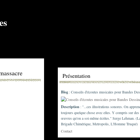
 massacre
Présentation
Blog
: Conseils d'écoutes musicales pour Bandes Des
Description
: "...ces illustrations sonores. On appren
toujours quelque chose avec elles. Y compris sur des
œuvres qu'on a soi-même écrites." Serge Lehman. (L
Brigade Chimérique, Metropolis, L'Homme Truqué)
Contact