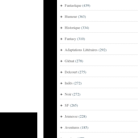
Fantastique
(439)
Humour
(363)
Historique
(334)
Fantasy
(310)
Adaptations Littéraires
(292)
Glénat
(278)
Delcourt
(275)
Indés
(272)
Noir
(272)
SF
(265)
Jeunesse
(228)
Aventures
(185)