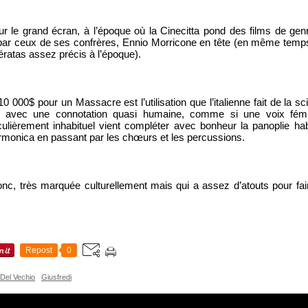
 le grand écran, à l’époque où la Cinecitta pond des films de genre
ar ceux de ses confrères, Ennio Morricone en tête (en même temps il
ératas assez précis à l’époque).
10 000$ pour un Massacre est l’utilisation que l’italienne fait de la s
t avec une connotation quasi humaine, comme si une voix fémin
iculièrement inhabituel vient compléter avec bonheur la panoplie hab
’harmonica en passant par les chœurs et les percussions.
nc, très marquée culturellement mais qui a assez d’atouts pour faire
Repost
0
Del Vechio
Giusfredi