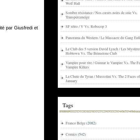
Wolf Hall
Sombre résistance / Nos cœurs noirs de suie Vs.
Transperceneige
SF rétro / V Vs. Robocop 3
é par Giusfredi et 
Panorama du Western / Le Massacre du Gang Enfi
Le Club des 5 version David Lynch / Les Mystère
Hobtown Vs. The Brimstone Club
Vampire pour rire / Gunnar le Vampire Vs. The Fe
Vampire Killers
La Chute du Tyran / Mussolini Vs. The 2 Faces of
January
Tags
Franco Belge
(2082)
Comics
(542)