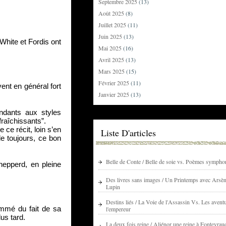
Septembre 2025
(13)
Août 2025
(8)
Juillet 2025
(11)
Juin 2025
(13)
hite et Fordis ont 
Mai 2025
(16)
Avril 2025
(13)
Mars 2025
(15)
Février 2025
(11)
ent en général fort 
Janvier 2025
(13)
dants aux styles 
fraîchissants”.
ce récit, loin s’en 
Liste D'articles
 toujours, ce bon 
Belle de Conte / Belle de soie vs. Poèmes sympho
epperd, en pleine 
Des livres sans images / Un Printemps avec Arsè
Lupin
Destins liés / La Voie de l'Assassin Vs. Les avent
mmé du fait de sa 
l'empereur
lus tard.
La deux fois reine / Aliénor une reine à Fontevrau