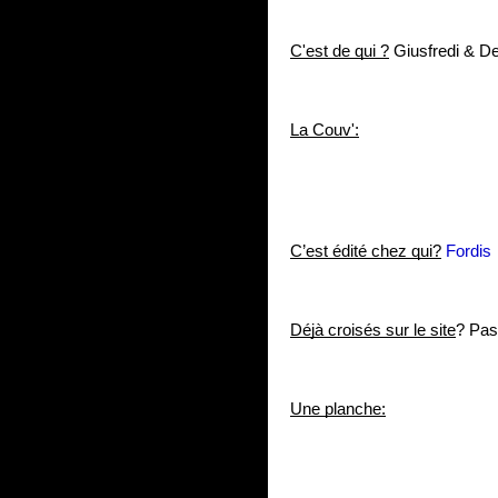
C'est de qui ?
 Giusfredi & D
La Couv':
C’est édité chez qui?
Fordis
Déjà croisés sur le site
? Pas
Une planche: