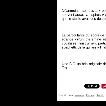
Néanmoins, ses travaux pour
souvent assez « inspirés » p
que le studio avait des désid
La particularité du score de 
étrange qu’un thérémine e
vocalises, l’instrument part
spaghetti, de la guitare à l
Une B.O un brin originale do
Tex.
bobd
dans
western
Fumetti
Fordis