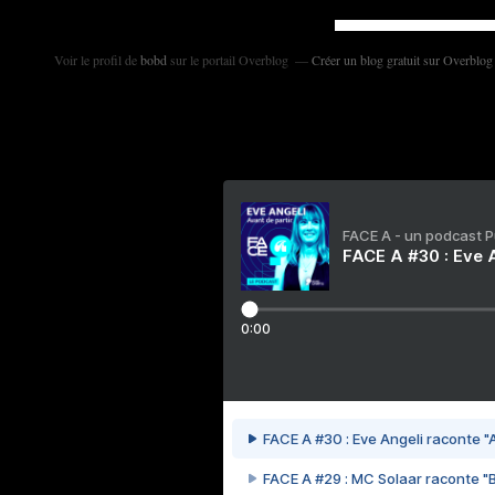
Voir le profil de
bobd
sur le portail Overblog
Créer un blog gratuit sur Overblog
FACE A - un podcast 
FACE A #30 : Eve A
0:00
FACE A #30 : Eve Angeli raconte "A
FACE A #29 : MC Solaar raconte "