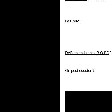
La Couv':
Déjà entendu chez B.O BD
?
On peut écouter ?