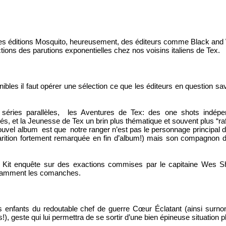
les éditions Mosquito, heureusement, des éditeurs comme Black and W
tions des parutions exponentielles chez nos voisins italiens de Tex.
onibles il faut opérer une sélection ce que les éditeurs en question sav
séries parallèles,  les Aventures de Tex: des one shots indépen
nés, et la Jeunesse de Tex un brin plus thématique et souvent plus “ra
ouvel album  est que  notre ranger n’est pas le personnage principal de 
parition fortement remarquée en fin d’album!) mais son compagnon de
si Kit enquête sur des exactions commises par le capitaine Wes Sh
otamment les comanches.
es enfants du redoutable chef de guerre Cœur Éclatant (ainsi surno
s!), geste qui lui permettra de se sortir d’une bien épineuse situation p