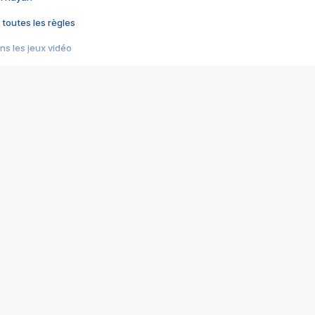
 toutes les règles
s les jeux vidéo
us choquant de Rockstar ? - Le scandale BULLY
e plus moche de Steam
du RÊVE tourne au CAUCHEMAR
pendant 8 heures
it… à tort
umiliés par un jeu vidéo
ire - Final Fantasy 8
ti un empire - Age of Empires
story DOFUS
tard, il crée l'un des pires jeux de tous les temps, MindsEye.