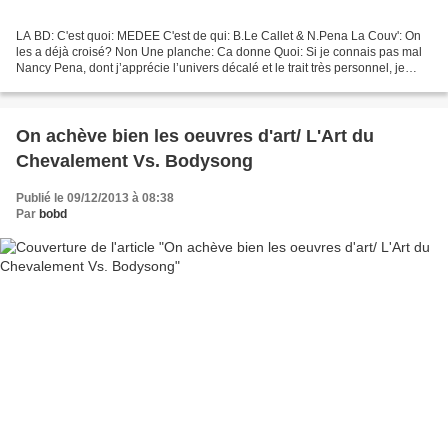
LA BD: C'est quoi: MEDEE C'est de qui: B.Le Callet & N.Pena La Couv': On
les a déjà croisé? Non Une planche: Ca donne Quoi: Si je connais pas mal
Nancy Pena, dont j’apprécie l’univers décalé et le trait très personnel, je
n’avais entendu parler de la...
On achève bien les oeuvres d'art/ L'Art du
Chevalement Vs. Bodysong
Publié le 09/12/2013 à 08:38
Par
bobd