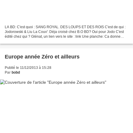
LA BD: C'est quoi : SANG ROYAL. DES LOUPS ET DES ROIS C'est de qui :
Jodorowski & Liu La Couv': Déja croisé chez B.O BD? Oui pour Jodo C'est
édité chez qui ? Glénat, un lien vers le site : link Une planche: Ca donne
Quoi : Voici enfin le 3° tome (qui...
Europe année Zéro et ailleurs
Publié le 11/12/2013 à 15:28
Par
bobd