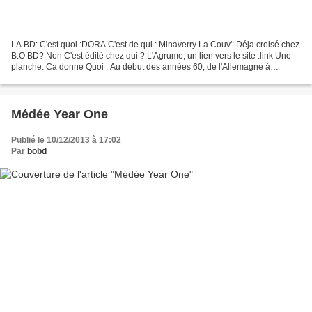
LA BD: C'est quoi :DORA C'est de qui : Minaverry La Couv': Déja croisé chez
B.O BD? Non C'est édité chez qui ? L'Agrume, un lien vers le site :link Une
planche: Ca donne Quoi : Au début des années 60, de l'Allemagne à
l'Amérique du Sud, une jeune juive...
Médée Year One
Publié le 10/12/2013 à 17:02
Par
bobd