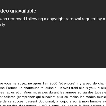
ue vous ne soyez né après l'an 2000 (et encore) il y a peu de cha
Farmer. La chanteuse rouquine qui n’avait froid ni aux yeux ni aille
es radios et chaînes musicales durant les années 90 via des tubes e
ement calibrés (comprenez qui suivaient plus ou moins les modes mus
le de ce succès, Laurent Boutonnat, a toujours eu, à mon humble avi
e au vu des clips pompeux qu’il a conçu pour notre Mylène nationale (