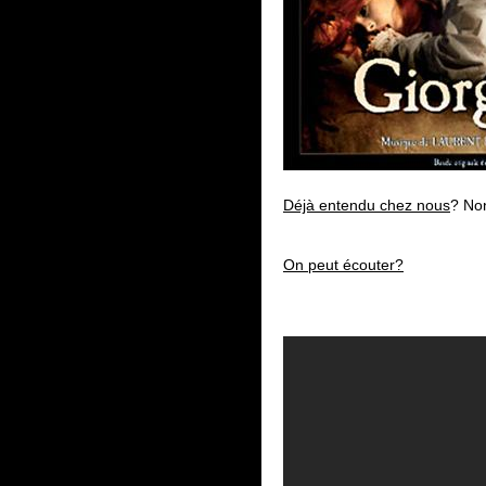
Déjà entendu chez nous
? Non
On peut écouter?