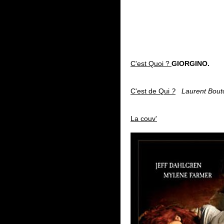
C'est Quoi ?
GIORGINO.
C'est de Qui
?
Laurent Bout
La couv'