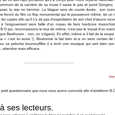
summum de la carrière de sa muse il saute le pas et pond Giorgino, 
avec la star en héroïne. La blague sera de courte durée, son scenar
e feront du film un flop monumental qui le pousseront même, tel un 
 les copies afin qu’il n’y ait pas d’exploitation de son chef d’œuvre inco
te à l’engouement sans faille d’un noyau de fans hardcore masochist
B.O qui, reconnaissons le tout de même, n’est pas le travail d’un manc
oique Beethoven…non, on s’égare). En effet, même si il fait de la soup
ta » c’est lui aussi !), Boutonnat la fait bien et a un sens certain de
ur sa peloche boursoufflée il a écrit une musique qui sert bien son
 attendue mais efficace.
---------------------------------------
Une
 petit questionnaire que nous vous avons concocté afin d'améliorer B.