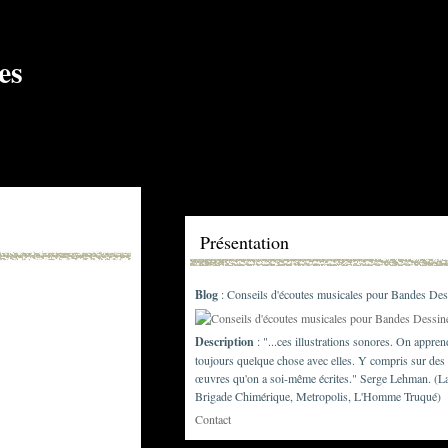
Présentation
Blog
: Conseils d'écoutes musicales pour Bandes Des
Description
: "...ces illustrations sonores. On appren
toujours quelque chose avec elles. Y compris sur des
œuvres qu'on a soi-même écrites." Serge Lehman. (L
Brigade Chimérique, Metropolis, L'Homme Truqué)
Contact