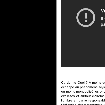
Ca donne Quoi
? A moins q
échappé au phénomène Mylène 
ou moins monopolisé les ond
explicites et surtout clair
l'ombre en partie responsab
réalisation cinématographiqu