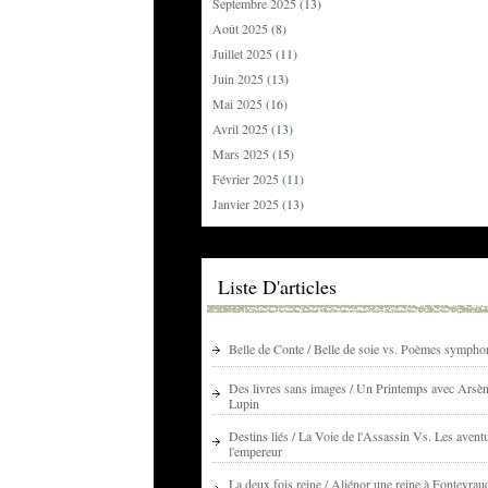
Septembre 2025
(13)
Août 2025
(8)
Juillet 2025
(11)
Juin 2025
(13)
Mai 2025
(16)
Avril 2025
(13)
Mars 2025
(15)
Février 2025
(11)
Janvier 2025
(13)
Liste D'articles
Belle de Conte / Belle de soie vs. Poèmes sympho
Des livres sans images / Un Printemps avec Arsè
Lupin
Destins liés / La Voie de l'Assassin Vs. Les avent
l'empereur
La deux fois reine / Aliénor une reine à Fontevrau