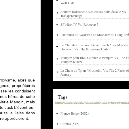
Wolf Hall
Sombre résistance / Nos cœurs noirs de suie Vs.
Transperceneige
SF rétro / V Vs. Robocop 3
Panorama du Western / Le Massacre du Gang Enfi
Le Club des 5 version David Lynch / Les Mystère
Hobtown Vs. The Brimstone Club
Vampire pour rire / Gunnar le Vampire Vs. The Fe
Vampire Killers
La Chute du Tyran / Mussolini Vs. The 2 Faces of
January
aroxysme, alors que
geois, propriétaires
esse les conduisent
Tags
unes héros de cette
Valérie Mangin, mais
 de Jack L'éventreur
ussi a l'aise dans
Franco Belge
(2082)
nre apprécieront.
Comics
(542)