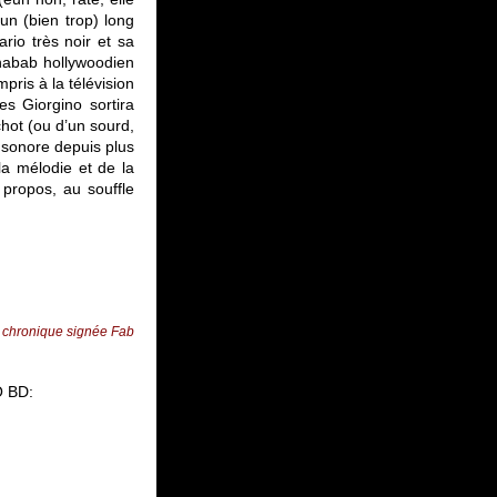
un (bien trop) long
io très noir et sa
nabab hollywoodien
mpris à la télévision
es Giorgino sortira
hot (ou d’un sourd,
e sonore depuis plus
 la mélodie et de la
 propos, au souffle
 chronique signée Fab
O BD: