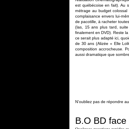
est québécoise en fait). Au 
métrage au budget colossal 
complaisance envers lui-mêm
de pacotille, à racheter toutes
(las, 15 ans plus tard, sui
finalement en DVD). Reste la 
ce serait plus adapté ici, qu
de 30 ans (Alizée « Elle Loli
composition accrocheuse. Po
aussi dramatique que sombre,
N'oubliez pas de répondre au