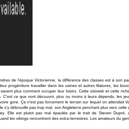
ndres de l'époque Victorienne, la différence des classes est à son p
eur progéniture travailler dans les usines et autres filatures, les bour
avent plus comment occuper leur loisirs. Cette oisiveté et cette rich
 C'est ce que vont découvrir, plus ou moins à leurs dépends, les je
voire gore. Çe n'est pas forcement le terrain sur lequel on attendait 
lle s'y débrouille pas trop mal, son Angleterre penchant plus vers celle
. Elle est plutot pas mal épaulée par le trait de Steven Dupré, a
 quand les vikings rencontrent des extra-terrestres. Les amateurs du ge