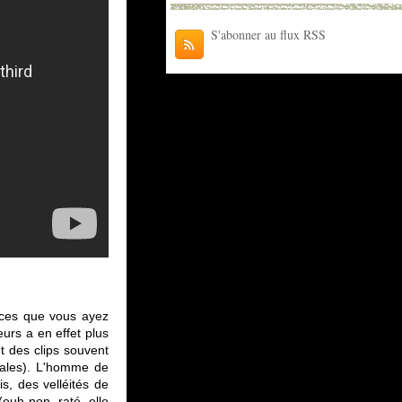
S'abonner au flux RSS
nces que vous ayez
urs a en effet plus
t des clips souvent
icales). L'homme de
s, des velléités de
euh non, raté, elle