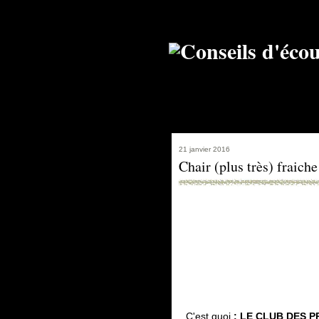
21 janvier 2016
Chair (plus très) fraich
C'est quoi
: LE CLUB DES 