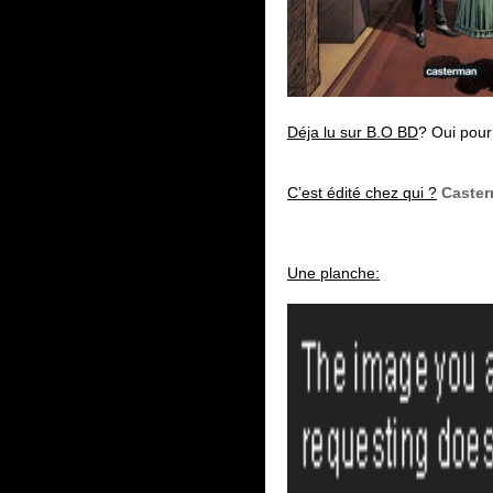
Déja lu sur B.O BD
? Oui pour
C’est édité chez qui ?
Caster
Une planche: