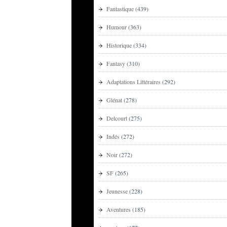
Fantastique
(439)
Humour
(363)
Historique
(334)
Fantasy
(310)
Adaptations Littéraires
(292)
Glénat
(278)
Delcourt
(275)
Indés
(272)
Noir
(272)
SF
(265)
Jeunesse
(228)
Aventures
(185)