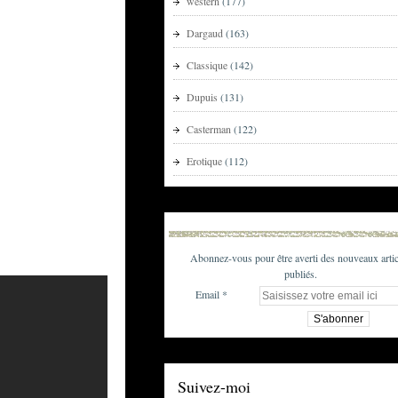
western
(177)
Dargaud
(163)
Classique
(142)
Dupuis
(131)
Casterman
(122)
Erotique
(112)
Abonnez-vous pour être averti des nouveaux artic
publiés.
Email
Suivez-moi