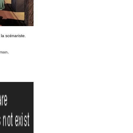
 la scénariste.
man.