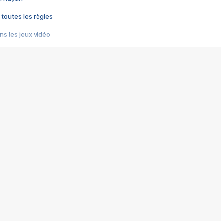
 toutes les règles
s les jeux vidéo
us choquant de Rockstar ? - Le scandale BULLY
e plus moche de Steam
du RÊVE tourne au CAUCHEMAR
pendant 8 heures
it… à tort
umiliés par un jeu vidéo
ire - Final Fantasy 8
ti un empire - Age of Empires
story DOFUS
tard, il crée l'un des pires jeux de tous les temps, MindsEye.