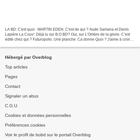
LA BD: C'est quoi : MARTIN EDEN. C'est de qui ? Aude Samana et Denis
Lapière La Couv': Déjà lu sur B.O BD? Oui, sur L’Ombre de la gloire. C’est
édité chez qui ? Futuropolis. Une planche: Ca donne Quoi ? J'aime à croire
que ce sont nos lectures de jeunesse...
Hébergé par Overblog
Top articles
Pages
Contact
Signaler un abus
C.G.U.
Cookies et données personnelles
Préférences cookies
Voir le profil de bobd sur le portail Overblog