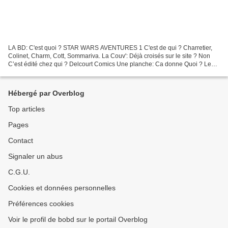
LA BD: C'est quoi ? STAR WARS AVENTURES 1 C'est de qui ? Charretier,
Colinet, Charm, Cott, Sommariva. La Couv': Déjà croisés sur le site ? Non
C’est édité chez qui ? Delcourt Comics Une planche: Ca donne Quoi ? Le
titre de cette chronique, s’il peut paraître...
Hébergé par Overblog
Top articles
Pages
Contact
Signaler un abus
C.G.U.
Cookies et données personnelles
Préférences cookies
Voir le profil de bobd sur le portail Overblog