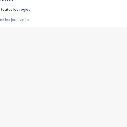
 toutes les règles
s les jeux vidéo
us choquant de Rockstar ? - Le scandale BULLY
e plus moche de Steam
du RÊVE tourne au CAUCHEMAR
pendant 8 heures
it… à tort
umiliés par un jeu vidéo
ire - Final Fantasy 8
ti un empire - Age of Empires
story DOFUS
tard, il crée l'un des pires jeux de tous les temps, MindsEye.