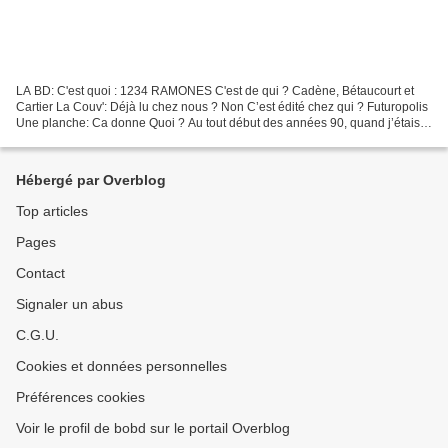
LA BD: C'est quoi : 1234 RAMONES C'est de qui ? Cadène, Bétaucourt et
Cartier La Couv': Déjà lu chez nous ? Non C’est édité chez qui ? Futuropolis
Une planche: Ca donne Quoi ? Au tout début des années 90, quand j’étais
ado et que je jouais de la gratte...
Hébergé par Overblog
Top articles
Pages
Contact
Signaler un abus
C.G.U.
Cookies et données personnelles
Préférences cookies
Voir le profil de bobd sur le portail Overblog