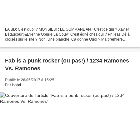
LA BD: C'est quoi ? MONSIEUR LE COMMANDANT C'est de qui ? Xavier
Bétaucourt &Etienne Oburie La Couv': C’est édité chez qui ? Phileas Déjà
croisés sur le site ? Non. Une planche: Ca donne Quoi ? Ma première
rencontre avec Romain Slocombe remonte à plus...
Fab is a punk rocker (ou pas!) / 1234 Ramones
Vs. Ramones
Publié le 28/06/2017 à 15:25
Par
bobd