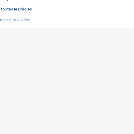
 toutes les règles
s les jeux vidéo
us choquant de Rockstar ? - Le scandale BULLY
e plus moche de Steam
du RÊVE tourne au CAUCHEMAR
pendant 8 heures
it… à tort
umiliés par un jeu vidéo
ire - Final Fantasy 8
ti un empire - Age of Empires
story DOFUS
tard, il crée l'un des pires jeux de tous les temps, MindsEye.