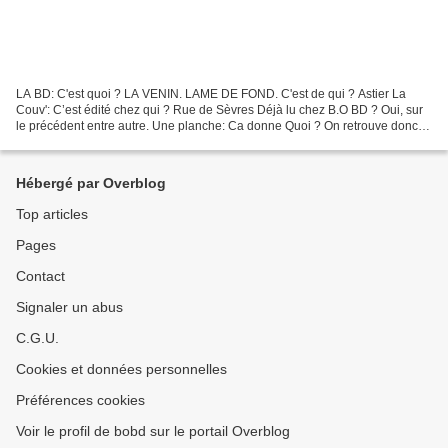
LA BD: C'est quoi ? LA VENIN. LAME DE FOND. C'est de qui ? Astier La
Couv': C’est édité chez qui ? Rue de Sèvres Déjà lu chez B.O BD ? Oui, sur
le précédent entre autre. Une planche: Ca donne Quoi ? On retrouve donc
notre Emily dans sa quête de vengeance...
Hébergé par Overblog
Top articles
Pages
Contact
Signaler un abus
C.G.U.
Cookies et données personnelles
Préférences cookies
Voir le profil de bobd sur le portail Overblog