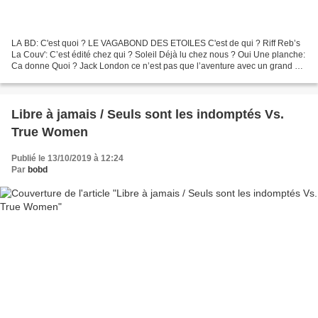
LA BD: C'est quoi ? LE VAGABOND DES ETOILES C'est de qui ? Riff Reb’s
La Couv': C’est édité chez qui ? Soleil Déjà lu chez nous ? Oui Une planche:
Ca donne Quoi ? Jack London ce n’est pas que l’aventure avec un grand A,
les espaces sauvages la mer et...
Libre à jamais / Seuls sont les indomptés Vs.
True Women
Publié le 13/10/2019 à 12:24
Par
bobd