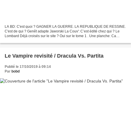
LA BD: C'est quoi ? GAGNER LA GUERRE. LA REPUBLIQUE DE RESSINE.
C'est de qui ? Genêt adapte Jaworski La Couv': C’est édité chez qui ? Le
Lombard Déjà croisés sur le site ? Oui sur le tome 1 . Une planche: Ca
donne Quoi ? Avec une réputation qui n’est...
Le Vampire revisité / Dracula Vs. Partita
Publié le 17/10/2019 à 09:14
Par
bobd