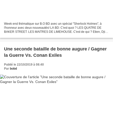
Week end thématique sur B.O BD avec un spécial "Sherlock Holmes", à
l'honneur avec deux nouveautés! LA BD: C'est quoi ? LES QUATRE DE
BAKER STREET. LES MAITRES DE LIMEHOUSE. C'est de qui ? Etien, Djian
& Legrand. La Couv': C’est édité chez qui ? Vent...
Une seconde bataille de bonne augure / Gagner
la Guerre Vs. Conan Exiles
Publié le 22/10/2019 à 08:40
Par
bobd