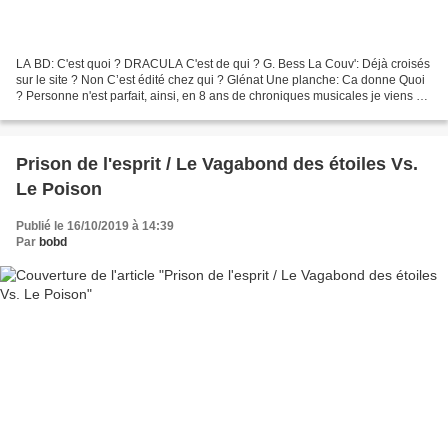
LA BD: C'est quoi ? DRACULA C'est de qui ? G. Bess La Couv': Déjà croisés
sur le site ? Non C’est édité chez qui ? Glénat Une planche: Ca donne Quoi
? Personne n'est parfait, ainsi, en 8 ans de chroniques musicales je viens de
réaliser que pas une fois...
Prison de l'esprit / Le Vagabond des étoiles Vs.
Le Poison
Publié le 16/10/2019 à 14:39
Par
bobd