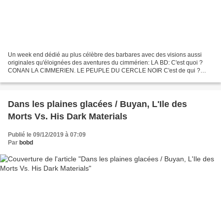
Un week end dédié au plus célèbre des barbares avec des visions aussi
originales qu'éloignées des aventures du cimmérien: LA BD: C'est quoi ?
CONAN LA CIMMERIEN. LE PEUPLE DU CERCLE NOIR C'est de qui ?
Runberg & Park La Couv': C’est édité chez qui ? Glénat...
Dans les plaines glacées / Buyan, L'Ile des
Morts Vs. His Dark Materials
Publié le 09/12/2019 à 07:09
Par
bobd