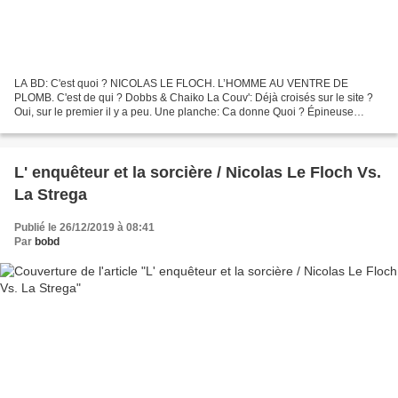
LA BD: C'est quoi ? NICOLAS LE FLOCH. L’HOMME AU VENTRE DE
PLOMB. C'est de qui ? Dobbs & Chaiko La Couv': Déjà croisés sur le site ?
Oui, sur le premier il y a peu. Une planche: Ca donne Quoi ? Épineuse
affaire pour notre commissaire Le Floch que ce cadavre...
L' enquêteur et la sorcière / Nicolas Le Floch Vs.
La Strega
Publié le 26/12/2019 à 08:41
Par
bobd