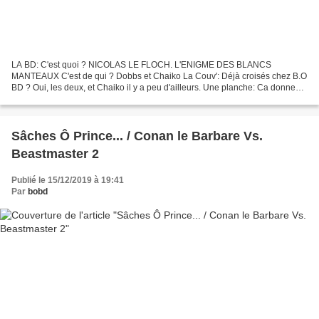
LA BD: C'est quoi ? NICOLAS LE FLOCH. L'ENIGME DES BLANCS
MANTEAUX C'est de qui ? Dobbs et Chaiko La Couv': Déjà croisés chez B.O
BD ? Oui, les deux, et Chaiko il y a peu d'ailleurs. Une planche: Ca donne
Quoi ? Après les romans et le petit écran, les...
Sâches Ô Prince... / Conan le Barbare Vs.
Beastmaster 2
Publié le 15/12/2019 à 19:41
Par
bobd