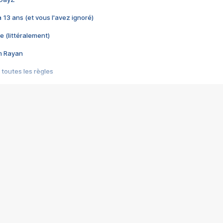
 a 13 ans (et vous l'avez ignoré)
e (littéralement)
im Rayan
 toutes les règles
s les jeux vidéo
us choquant de Rockstar ? - Le scandale BULLY
e plus moche de Steam
du RÊVE tourne au CAUCHEMAR
pendant 8 heures
it… à tort
umiliés par un jeu vidéo
ire - Final Fantasy 8