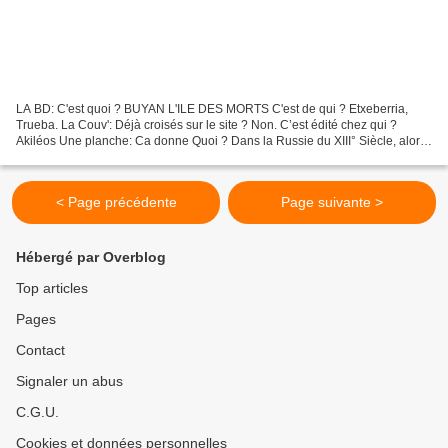
LA BD: C'est quoi ? BUYAN L'ILE DES MORTS C'est de qui ? Etxeberria,
Trueba. La Couv': Déjà croisés sur le site ? Non. C’est édité chez qui ?
Akiléos Une planche: Ca donne Quoi ? Dans la Russie du XIII° Siècle, alors
que Alexandre Nevski lutte d'un coté...
< Page précédente
Page suivante >
Hébergé par Overblog
Top articles
Pages
Contact
Signaler un abus
C.G.U.
Cookies et données personnelles